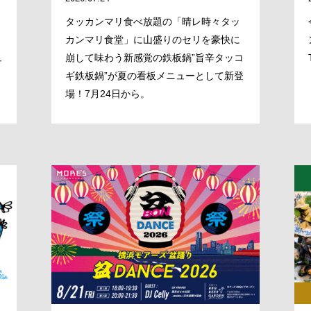
タッカンマリ食べ放題の「晴レ時々タッ
BRAND/SHOP
カンマリ食堂」に山盛りのセリを豪快に
ュ
崩して味わう新感覚の鉄板鍋”旨辛タッコ
ギ鉄板鍋”が夏の看板メニューとして新登
DOMAIN
場！7月24日から。
RECRUIT
NEWS
CLOSE