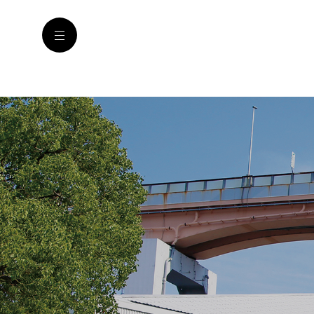
Warning
: Undefined array key "brandid" in
/home/kir530392/p