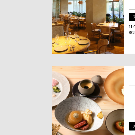
11:
※