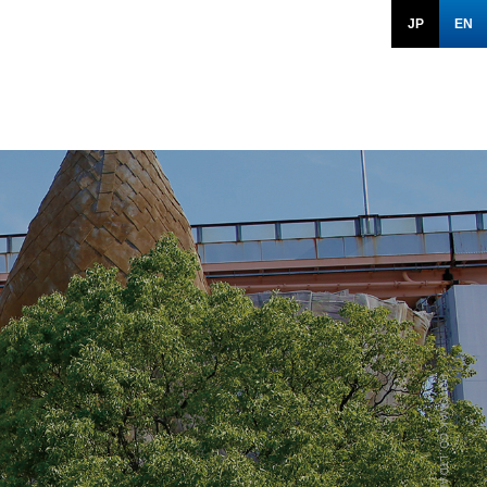
JP
EN
pl/functions.php
on line
287
POTOMAK CO.,LTD All rights reserved.