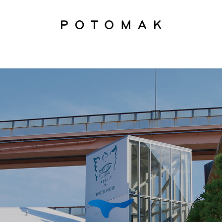
ublic_html/potomak.co.jp/_sys/wp-content/themes/_main_tm