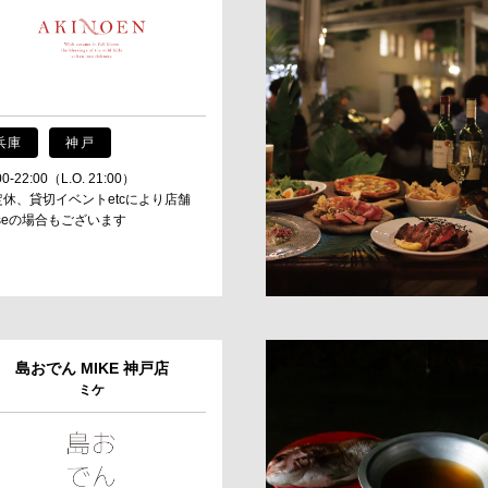
兵庫
神戸
00-22:00（L.O. 21:00）
定休、貸切イベントetcにより店舗
oseの場合もございます
島おでん MIKE 神戸店
ミケ