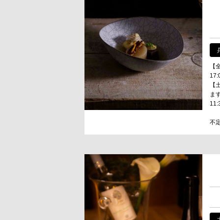
【
17:
【
ま
11:
不