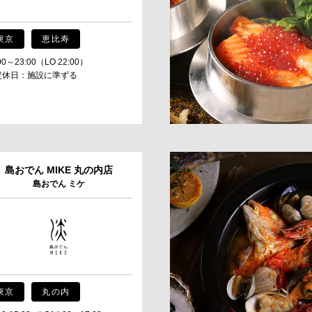
東京
恵比寿
00～23:00（LO 22:00）
定休日：施設に準ずる
島おでん MIKE 丸の内店
島おでん ミケ
東京
丸の内