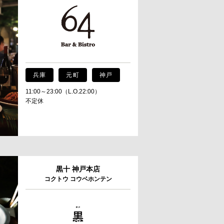
兵庫
元町
神戸
11:00～23:00（L.O.22:00）
不定休
黒十 神戸本店
コクトウ コウベホンテン