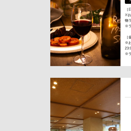
［日
※お
物ラ
※ラ
［金
※
23:
※ラ