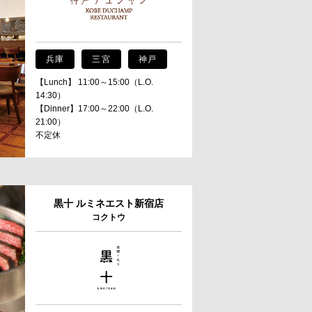
兵庫
三宮
神戸
【Lunch】 11:00～15:00（L.O.
14:30）
【Dinner】17:00～22:00（L.O.
21:00）
不定休
黒十 ルミネエスト新宿店
コクトウ