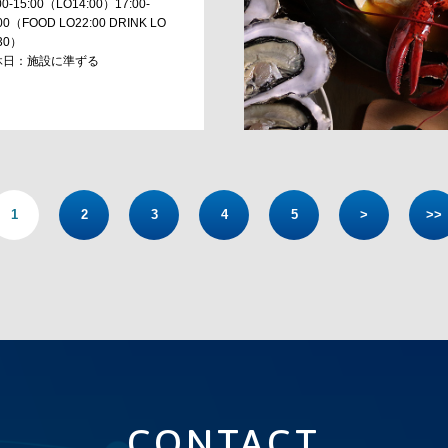
00-15:00（LO14:00）17:00-
00（FOOD LO22:00 DRINK LO
:30）
休日：施設に準ずる
1
2
3
4
5
>
>>
CONTACT