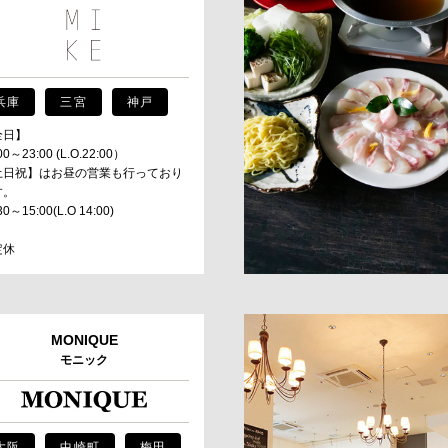
MESSAGE
兵庫
三宮
神戸
全日】
COMPANY
00～23:00 (L.O.22:00）
土日祝】はお昼の営業も行っており
す。
30～15:00(L.O 14:00)
BRAND/SHOP
定休
DOMAIN
MONIQUE
RECRUIT
モニック
NEWS
大阪
中崎町
梅田