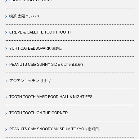
喫茶 太陽コンパス
CREPE & GALETTE TOOTH TOOTH
YURT CAFE&BBQPARK 須磨店
PEANUTS Cafe SUNNY SIDE kitchen(原宿)
アジアンキッチン サナギ
TOOTH TOOTH MART FOOD HALL＆NIGHT FES
TOOTH TOOTH ON THE CORNER
PEANUTS Cafe SNOOPY MUSEUM TOKYO（南町田）