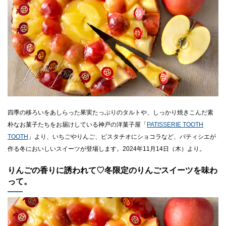
CLOSE
四季の移ろいをあしらった果実たっぷりのタルトや、しっかり焼きこんだ素
朴なお菓子たちをお届けしている神戸の洋菓子屋「
PATISSERIE TOOTH
TOOTH
」より、いちごやりんご、ピスタチオにショコラなど、パティシエが
作る冬においしいスイーツが登場します。2024年11月14日（木）より。
りんごの香りに誘われて♡冬限定のりんごスイーツを味わ
って。