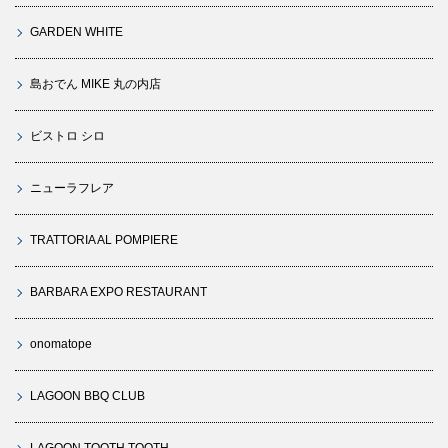
GARDEN WHITE
島おでん MIKE 丸の内店
ビストロ シロ
ニューラフレア
TRATTORIA AL POMPIERE
BARBARA EXPO RESTAURANT
onomatope
LAGOON BBQ CLUB
LAGOON TOOTH TOOTH