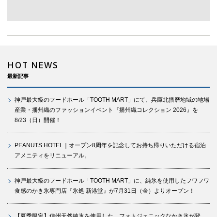
HOT NEWS
最新記事
神戸最大級のフードホール「TOOTH MART」にて、兵庫北播磨地域の地場
産業・播州織のファッションイベント『播州織コレクション 2026』を
8/23（日）開催！
PEANUTS HOTEL｜オープン8周年を記念してお持ち帰りいただける宿泊
アメニティをリニューアル。
神戸最大級のフードホール「TOOTH MART」に、純氷を使用したフワフワ
食感のかき氷専門店『氷処 新港堂』が7月31日（金）よりオープン！
【夏季限定】信州天然純氷を使用した、フォトジェニックなかき氷が登