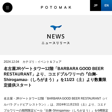
JP
EN
MESSAGE
COMPANY
NEWS
ニュースリリース
BRAND/SHOP
DOMAIN
2024.12.04
カテゴリ：イベント＆フェア
名古屋JRゲートタワー12階「BARBARA GOOD BEER
RESTAURANT」より、コエドブルワリーの『白舞-
RECRUIT
Shirogamau-（しろがまう）』を11/23（土）より数量限
定提供スタート
NEWS
名古屋・JRゲートタワー12階「BARBARA GOOD BEER RESTAURANT（バ
ルバラ グッドビア レストラン）」は、2024年11⽉23⽇（土）より、コエド
ブルワリーの期間限定ビール『白舞-Shirogamau-（しろがまう）』を6樽限定