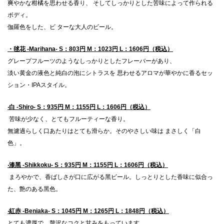
爽やかな柑橘を思わせる⾹り、 そしてしっかりとした苦味によって作られる
ボディ。
伽羅⾊をした、ビ ターな⼤⼈のビール。
・毬花 -Marihana- S：803円 M：1023円 L：1606円（税込）
グレープフルーツのようなしっかりとしたフレーバーがあり、
淡い⻩⾦の液⾊と純⽩の泡にシトラスを 思わせるアロマが華やかに⾹るセッ
ション・IPAスタイル。
‧⽩ -Shiro- S：935円 M：1155円 L：1606円（税込）
苦味が少なく、とてもフルーティーな⾹り。
無濾過らしく⼝あたりはとても滑らか。そのやさしい味は まさしく「⽩
⾊」。
‧漆黑 -Shikkoku- S：935円 M：1155円 L：1606円（税込）
まろやかで、⾹ばしさが⼝に広がる⿊ビール。しっとりとした⾹味に似合っ
た、艶のある⿊⾊。
‧紅⾚ -Beniaka- S：1045円 M：1265円 L：1848円（税込）
とても濃厚で、贅沢なコクと⽢みをもっています。