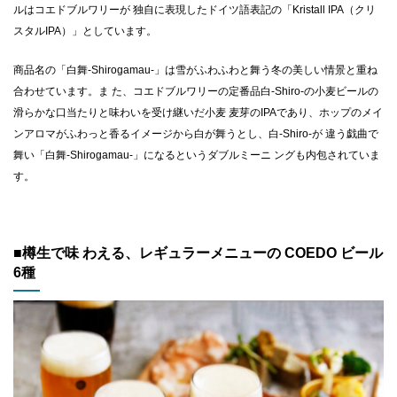
ルはコエドブルワリーが 独自に表現したドイツ語表記の「Kristall IPA（クリ
スタルIPA）」としています。
商品名の「白舞-Shirogamau-」は雪がふわふわと舞う冬の美しい情景と重ね
合わせています。ま た、コエドブルワリーの定番品白-Shiro-の小麦ビールの
滑らかな口当たりと味わいを受け継いだ小麦 麦芽のIPAであり、ホップのメイ
ンアロマがふわっと香るイメージから白が舞うとし、白-Shiro-が 違う戯曲で
舞い「白舞-Shirogamau-」になるというダブルミーニ ングも内包されていま
す。
■樽⽣で味 わえる、レギュラーメニューの COEDO ビール
6種