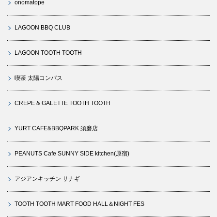
onomatope
LAGOON BBQ CLUB
LAGOON TOOTH TOOTH
喫茶 太陽コンパス
CREPE & GALETTE TOOTH TOOTH
YURT CAFE&BBQPARK 須磨店
PEANUTS Cafe SUNNY SIDE kitchen(原宿)
アジアンキッチン サナギ
TOOTH TOOTH MART FOOD HALL＆NIGHT FES