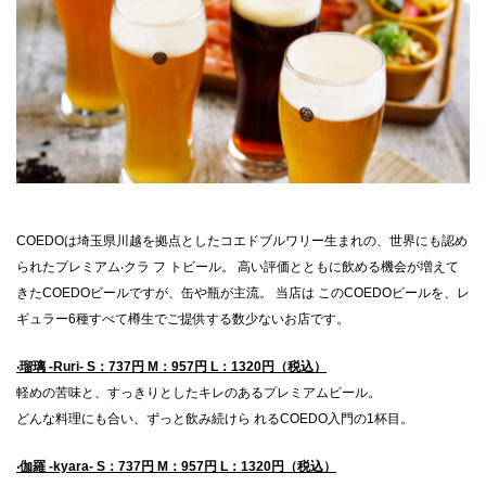
COEDOは埼⽟県川越を拠点としたコエドブルワリー⽣まれの、世界にも認め
られたプレミアム‧クラ フ トビール。 ⾼い評価とともに飲める機会が増えて
きたCOEDOビールですが、⽸や瓶が主流。 当店は このCOEDOビールを、レ
ギュラー6種すべて樽⽣でご提供する数少ないお店です。
‧瑠璃 -Ruri- S：737円 M：957円 L：1320円（税込）
軽めの苦味と、すっきりとしたキレのあるプレミアムビール。
どんな料理にも合い、ずっと飲み続けら れるCOEDO⼊⾨の1杯⽬。
‧伽羅 -kyara- S：737円 M：957円 L：1320円（税込）