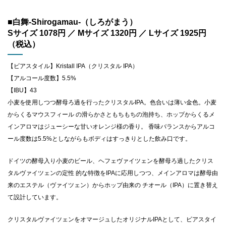
■白舞-Shirogamau-（しろがまう）
Sサイズ 1078円 ／ Mサイズ 1320円 ／ Lサイズ 1925円
（税込）
【ビアスタイル】Kristall IPA（クリスタル IPA）
【アルコール度数】5.5%
【IBU】43
小麦を使用しつつ酵母ろ過を行ったクリスタルIPA。色合いは薄い金色。小麦
からくるマウスフィール の滑らかさともちもちの泡持ち、ホップからくるメ
インアロマはジューシーな甘いオレンジ様の香り。 香味バランスからアルコ
ール度数は5.5%としながらもボディはすっきりとした飲み口です。
ドイツの酵母入り小麦のビール、ヘフェヴァイツェンを酵母ろ過したクリス
タルヴァイツェンの定性 的な特徴をIPAに応用しつつ、メインアロマは酵母由
来のエステル（ヴァイツェン）からホップ由来の チオール（IPA）に置き替え
て設計しています。
クリスタルヴァイツェンをオマージュしたオリジナルIPAとして、ビアスタイ