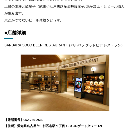
上質の⻨芽と薩摩芋（武州⼩江⼾川越産⾦時薩摩芋/ 焼芋加⼯）とビール職⼈
が⽣み出す、
未だかつてないビール体験をどうぞ。
■店舗詳細
BARBARA GOOD BEER RESTAURANT（バルバラ グッドビア レストラン）
【電話番号】052-756-2560
【住所】愛知県名古屋市中村区名駅１丁⽬１-３ JRゲートタワー 12F