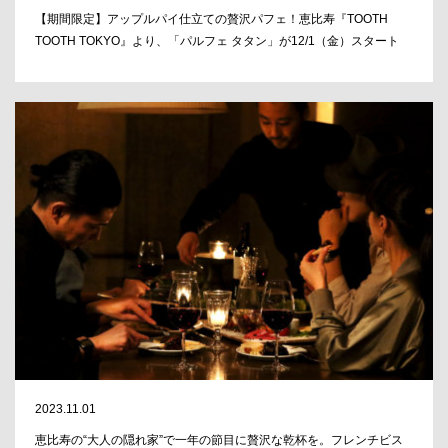
【期間限定】アップルパイ仕立ての贅沢パフェ！恵比寿『TOOTH
TOOTH TOKYO』より、「パルフェ タタン」が12/1（金）スタート
2023.11.01
恵比寿の“大人の隠れ家”で一年の節目に贅沢な乾杯を。フレンチビス