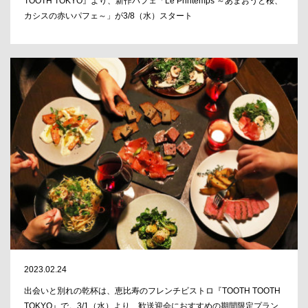
TOOTH TOKYO』より、新作パフェ「Le Printemps ～あまおうと桜、
カシスの赤いパフェ～」が3/8（水）スタート
2023.02.24
出会いと別れの乾杯は、恵比寿のフレンチビストロ『TOOTH TOOTH
TOKYO』で。3/1（水）より、歓送迎会におすすめの期間限定プラン