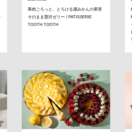
BRAND/SHOP
果肉ごろっと。とろける濃みかんの果実
を
そのまま贅沢ゼリー / PATISSERIE
DOMAIN
TOOTH TOOTH
RECRUIT
NEWS
CLOSE