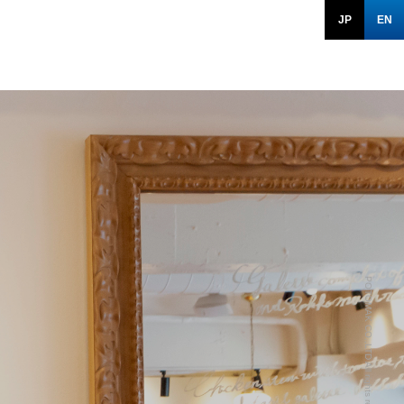
JP
EN
POTOMAK CO.,LTD All rights reserved.