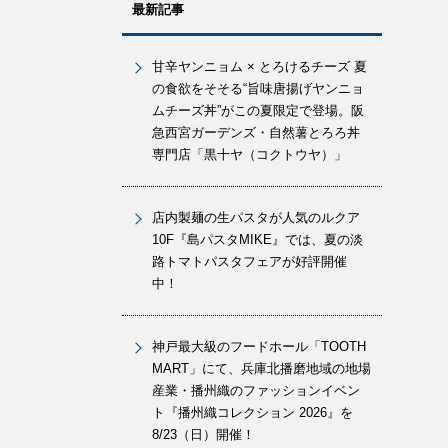
最新記事
甘辛ヤンニョム × とろけるチーズ 夏
の食欲をそそる“旨味唐揚げヤンニョ
ムチーズ丼”がこの夏限定で登場。阪
急西宮ガーデンズ・自然薯とろろ丼
専門店「黒十ヤ（コクトウヤ）」
店内製麺の生パスタが人気のルクア
10F『島パスタMIKE』では、夏の淡
路トマトパスタフェアが好評開催
中！
神戸最大級のフードホール「TOOTH
MART」にて、兵庫北播磨地域の地場
産業・播州織のファッションイベン
ト『播州織コレクション 2026』を
8/23（日）開催！