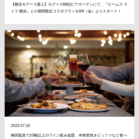
【横浜モアーズ屋上】モアーズBBQビアガーデンにて、『ビームス ラ
イフ 横浜』との期間限定コラボプランを8/8（金）よりスタート！
2025.07.30
梅田阪急で20種以上のワイン飲み放題、本格窯焼きピッツァなど食べ