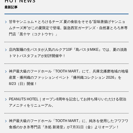
HOT NEWS
最新記事
甘辛ヤンニョム × とろけるチーズ 夏の食欲をそそる“旨味唐揚げヤンニョ
ムチーズ丼”がこの夏限定で登場。阪急西宮ガーデンズ・自然薯とろろ丼専
門店「黒十ヤ（コクトウヤ）」
店内製麺の生パスタが人気のルクア10F『島パスタMIKE』では、夏の淡路
トマトパスタフェアが好評開催中！
神戸最大級のフードホール「TOOTH MART」にて、兵庫北播磨地域の地場
産業・播州織のファッションイベント『播州織コレクション 2026』を
8/23（日）開催！
PEANUTS HOTEL｜オープン8周年を記念してお持ち帰りいただける宿泊
アメニティをリニューアル。
神戸最大級のフードホール「TOOTH MART」に、純氷を使用したフワフワ
食感のかき氷専門店『氷処 新港堂』が7月31日（金）よりオープン！