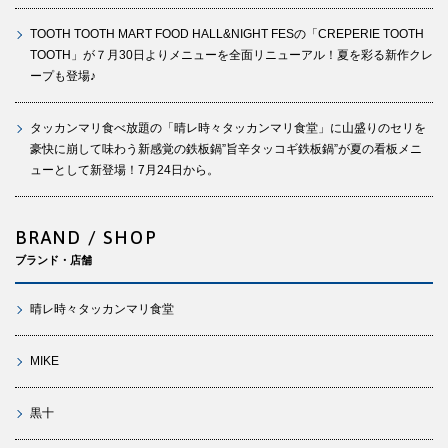
TOOTH TOOTH MART FOOD HALL&NIGHT FESの「CREPERIE TOOTH
TOOTH」が７月30日よりメニューを全面リニューアル！夏を彩る新作クレ
ープも登場♪
タッカンマリ食べ放題の「晴レ時々タッカンマリ食堂」に山盛りのセリを
豪快に崩して味わう新感覚の鉄板鍋”旨辛タッコギ鉄板鍋”が夏の看板メニ
ューとして新登場！7月24日から。
BRAND / SHOP
ブランド・店舗
晴レ時々タッカンマリ食堂
MIKE
黒十