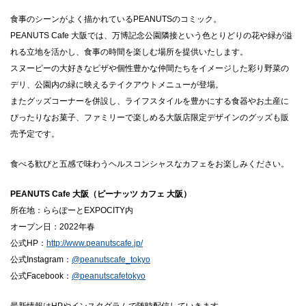
食事のシーンがよく描かれているPEANUTSのコミック。
PEANUTS Cafe 大阪では、万博記念公園隣接という色とりどりの花や緑が溢
れる立地を活かし、食事の時間を楽しむ場所を提供いたします。
スヌーピーの大好きなピザや個性豊かな仲間たちをイメージした彩り野菜の
デリ、公園内の緑に映えるテイクアウトメニューが登場。
またグッズコーナーを併設し、ライフスタイルを豊かにする食器やお土産に
ぴったりなお菓子、ファミリーで楽しめる大阪店限定デザインのグッズも販
売予定です。
食べる歓びと五感で味わうヘルスコンシャスなカフェをお楽しみください。
PEANUTS Cafe 大阪（ピーナッツ カフェ 大阪）
所在地：ららぽーとEXPOCITY内
オープン日：2022年春
公式HP：
http://www.peanutscafe.jp/
公式Instagram：
@peanutscafe_tokyo
公式Facebook：
@peanutscafetokyo