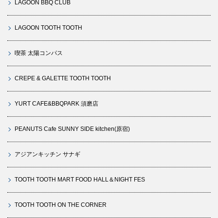
LAGOON BBQ CLUB
LAGOON TOOTH TOOTH
喫茶 太陽コンパス
CREPE & GALETTE TOOTH TOOTH
YURT CAFE&BBQPARK 須磨店
PEANUTS Cafe SUNNY SIDE kitchen(原宿)
アジアンキッチン サナギ
TOOTH TOOTH MART FOOD HALL＆NIGHT FES
TOOTH TOOTH ON THE CORNER