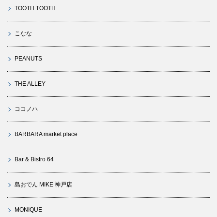
TOOTH TOOTH
こなな
PEANUTS
THE ALLEY
ココノハ
BARBARA market place
Bar & Bistro 64
島おでん MIKE 神戸店
MONIQUE