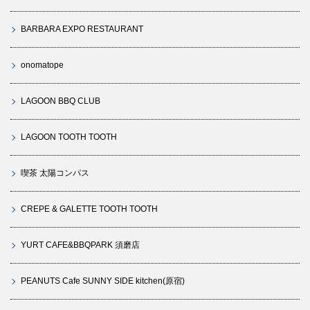
BARBARA EXPO RESTAURANT
onomatope
LAGOON BBQ CLUB
LAGOON TOOTH TOOTH
喫茶 太陽コンパス
CREPE & GALETTE TOOTH TOOTH
YURT CAFE&BBQPARK 須磨店
PEANUTS Cafe SUNNY SIDE kitchen(原宿)