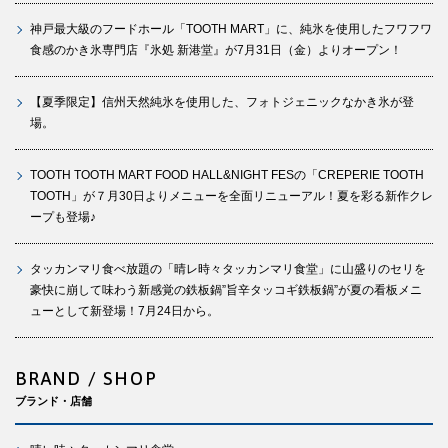
神戸最大級のフードホール「TOOTH MART」に、純氷を使用したフワフワ
食感のかき氷専門店『氷処 新港堂』が7月31日（金）よりオープン！
【夏季限定】信州天然純氷を使用した、フォトジェニックなかき氷が登
場。
TOOTH TOOTH MART FOOD HALL&NIGHT FESの「CREPERIE TOOTH
TOOTH」が７月30日よりメニューを全面リニューアル！夏を彩る新作クレ
ープも登場♪
タッカンマリ食べ放題の「晴レ時々タッカンマリ食堂」に山盛りのセリを
豪快に崩して味わう新感覚の鉄板鍋”旨辛タッコギ鉄板鍋”が夏の看板メニ
ューとして新登場！7月24日から。
BRAND / SHOP
ブランド・店舗