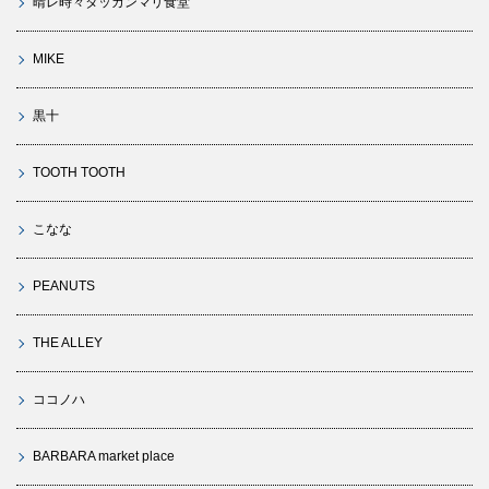
晴レ時々タッカンマリ食堂
MIKE
黒十
TOOTH TOOTH
こなな
PEANUTS
THE ALLEY
ココノハ
BARBARA market place