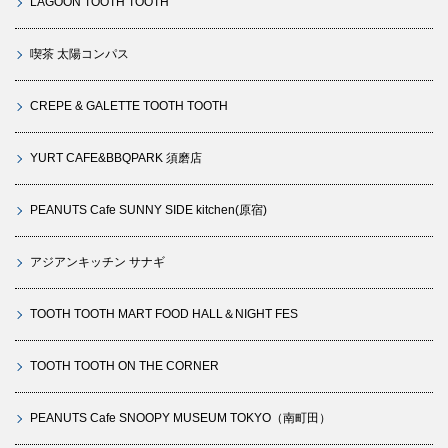
LAGOON TOOTH TOOTH
喫茶 太陽コンパス
CREPE & GALETTE TOOTH TOOTH
YURT CAFE&BBQPARK 須磨店
PEANUTS Cafe SUNNY SIDE kitchen(原宿)
アジアンキッチン サナギ
TOOTH TOOTH MART FOOD HALL＆NIGHT FES
TOOTH TOOTH ON THE CORNER
PEANUTS Cafe SNOOPY MUSEUM TOKYO（南町田）