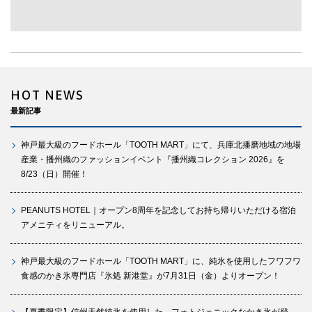
HOT NEWS
最新記事
神戸最大級のフードホール「TOOTH MART」にて、兵庫北播磨地域の地場
産業・播州織のファッションイベント『播州織コレクション 2026』を
8/23（日）開催！
PEANUTS HOTEL｜オープン8周年を記念してお持ち帰りいただける宿泊
アメニティをリニューアル。
神戸最大級のフードホール「TOOTH MART」に、純氷を使用したフワフワ
食感のかき氷専門店『氷処 新港堂』が7月31日（金）よりオープン！
【夏季限定】信州天然純氷を使用した、フォトジェニックなかき氷が登