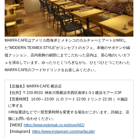
MARFA CAFEはアメリカ西海岸とメキシコのカルチャーとアートがMIXし
た”MODERN TEXMEX STYLE”がコンセプトのカフェ。本物のサボテンや絨
毯クッション、店内装飾の細部にまでこだわった店内は、居心地のいいカフ
ェを演出しています。ゆったりとくつろぎながら、ひとつひとつこだわった
MARFA CAFEのフードやドリンクをお楽しみください。​
【店舗名】MARFA CAFE 横浜店
【住所】〒220-8533 神奈川県横浜市西区南幸1-3-1 横浜モアーズ3F
【営業時間】 10:00～23:00（L.O フード 22:00 ドリンク 22:30 ）※施設
に準ずる
※時短要請などで一部営業時間を変更する場合がございます。詳細は、店
舗にお問い合わせください。
【WEB】
https://www.potomak.co.jp/shop/482/
【Instagram】
https://www.instagram.com/marfacafe/