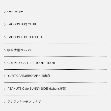
onomatope
LAGOON BBQ CLUB
LAGOON TOOTH TOOTH
喫茶 太陽コンパス
CREPE & GALETTE TOOTH TOOTH
YURT CAFE&BBQPARK 須磨店
PEANUTS Cafe SUNNY SIDE kitchen(原宿)
アジアンキッチン サナギ