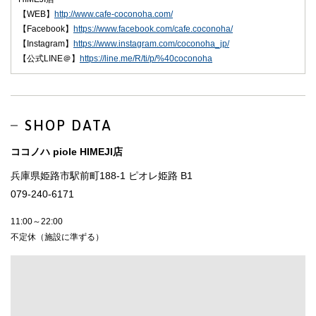
【WEB】
http://www.cafe-coconoha.com/
【Facebook】
https://www.facebook.com/cafe.coconoha/
【Instagram】
https://www.instagram.com/coconoha_jp/
【公式LINE＠】
https://line.me/R/ti/p/%40coconoha
SHOP DATA
ココノハ piole HIMEJI店
兵庫県姫路市駅前町188-1 ピオレ姫路 B1
079-240-6171
11:00～22:00
不定休（施設に準ずる）