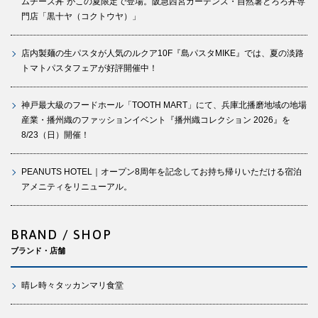
ムチーズ丼”がこの夏限定で登場。阪急西宮ガーデンズ・自然薯とろろ丼専
門店「黒十ヤ（コクトウヤ）」
店内製麺の生パスタが人気のルクア10F『島パスタMIKE』では、夏の淡路
トマトパスタフェアが好評開催中！
神戸最大級のフードホール「TOOTH MART」にて、兵庫北播磨地域の地場
産業・播州織のファッションイベント『播州織コレクション 2026』を
8/23（日）開催！
PEANUTS HOTEL｜オープン8周年を記念してお持ち帰りいただける宿泊
アメニティをリニューアル。
BRAND / SHOP
ブランド・店舗
晴レ時々タッカンマリ食堂