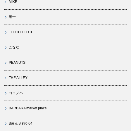
MIKE
黒十
TOOTH TOOTH
こなな
PEANUTS
THE ALLEY
ココノハ
BARBARA market place
Bar & Bistro 64