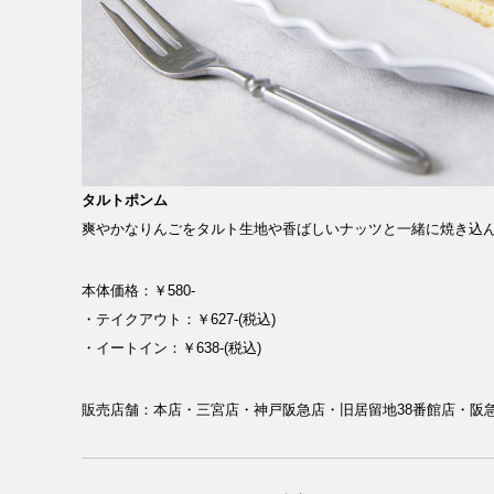
MESSAGE
タルトポンム
爽やかなりんごをタルト生地や香ばしいナッツと一緒に焼き込
COMPANY
本体価格：￥580-
・テイクアウト：￥627-(税込)
BRAND/SHOP
・イートイン：￥638-(税込)
販売店舗：本店・三宮店・神戸阪急店・旧居留地38番館店・阪急西宮ガ
DOMAIN