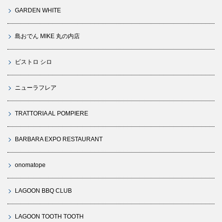
GARDEN WHITE
島おでん MIKE 丸の内店
ビストロ シロ
ニューラフレア
TRATTORIA AL POMPIERE
BARBARA EXPO RESTAURANT
onomatope
LAGOON BBQ CLUB
LAGOON TOOTH TOOTH