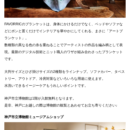
FAVORRICのブランケットは、身体にかけるだけでなく、ベッドやソファな
どにポンと置くだけでインテリアを華やかにしてくれる、まさに「アートブ
ランケット」。
数種類の異なる色の糸を重ねることでアーティストの作品を編み柄として表
現。最新のデジタル技術とニット職人のワザが組み合わさったブランケット
です。
大判サイズとひざ掛けサイズの2種類をラインナップ。ソファカバー、タペス
トリー、アウトドア、冷房対策などいろいろな用途に使えます。
水洗いできるイージーケアもうれしいポイントです。
神戸市立博物館は1階が入館無料となります。
是非、神戸にお越しの際は博物館の観覧とあわせてお立ち寄りください♩
神戸市立博物館ミュージアムショップ