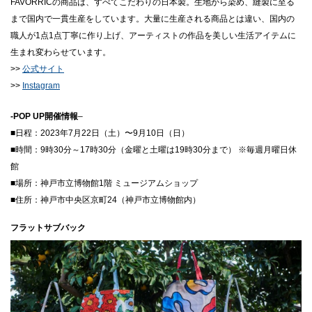
FAVORRICの商品は、すべてこだわりの日本製。生地から染め、縫製に至る
まで国内で一貫生産をしています。大量に生産される商品とは違い、国内の
職人が1点1点丁寧に作り上げ、アーティストの作品を美しい生活アイテムに
生まれ変わらせています。
>>
公式サイト
>>
Instagram
-POP UP開催情報
–
■日程：2023年7月22日（土）〜9月10日（日）
■時間：9時30分～17時30分（金曜と土曜は19時30分まで） ※毎週月曜日休
館
■場所：神戸市立博物館1階 ミュージアムショップ
■住所：神戸市中央区京町24（神戸市立博物館内）
フラットサブバック