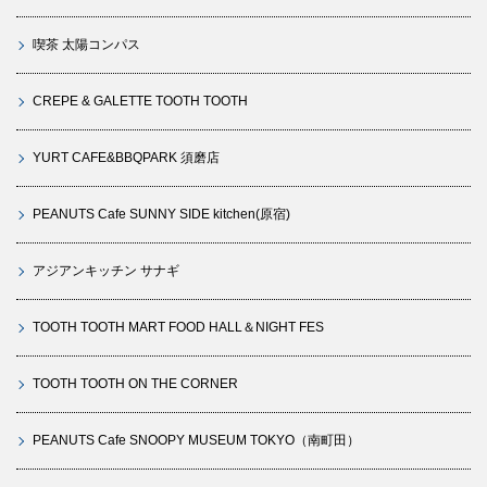
喫茶 太陽コンパス
CREPE & GALETTE TOOTH TOOTH
YURT CAFE&BBQPARK 須磨店
PEANUTS Cafe SUNNY SIDE kitchen(原宿)
アジアンキッチン サナギ
TOOTH TOOTH MART FOOD HALL＆NIGHT FES
TOOTH TOOTH ON THE CORNER
PEANUTS Cafe SNOOPY MUSEUM TOKYO（南町田）