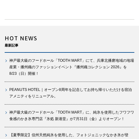
HOT NEWS
最新記事
神戸最大級のフードホール「TOOTH MART」にて、兵庫北播磨地域の地場
産業・播州織のファッションイベント『播州織コレクション 2026』を
8/23（日）開催！
PEANUTS HOTEL｜オープン8周年を記念してお持ち帰りいただける宿泊
アメニティをリニューアル。
神戸最大級のフードホール「TOOTH MART」に、純氷を使用したフワフワ
食感のかき氷専門店『氷処 新港堂』が7月31日（金）よりオープン！
【夏季限定】信州天然純氷を使用した、フォトジェニックなかき氷が登