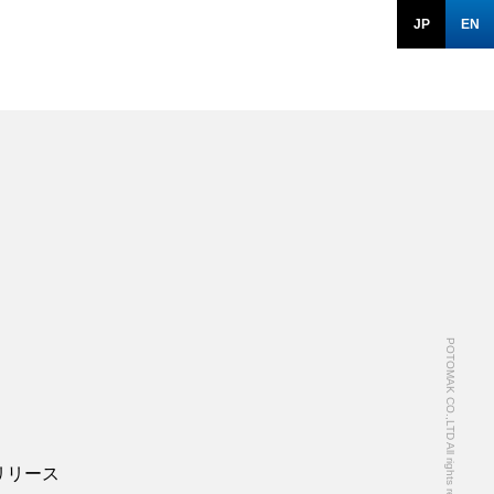
JP
EN
POTOMAK CO.,LTD All rights reserved.
リリース