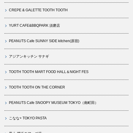
CREPE & GALETTE TOOTH TOOTH
YURT CAFE&BBQPARK 須磨店
PEANUTS Cafe SUNNY SIDE kitchen(原宿)
アジアンキッチン サナギ
TOOTH TOOTH MART FOOD HALL＆NIGHT FES
TOOTH TOOTH ON THE CORNER
PEANUTS Cafe SNOOPY MUSEUM TOKYO（南町田）
こなな+ TOKYO PASTA