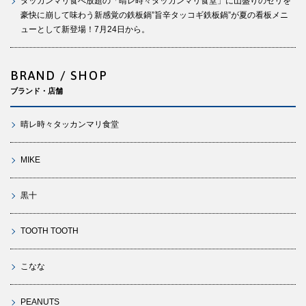
タッカンマリ食べ放題の「晴レ時々タッカンマリ食堂」に山盛りのセリを
豪快に崩して味わう新感覚の鉄板鍋”旨辛タッコギ鉄板鍋”が夏の看板メニ
ューとして新登場！7月24日から。
BRAND / SHOP
ブランド・店舗
晴レ時々タッカンマリ食堂
MIKE
黒十
TOOTH TOOTH
こなな
PEANUTS