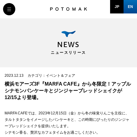
JP
EN
MESSAGE
COMPANY
NEWS
ニュースリリース
BRAND/SHOP
DOMAIN
2023.12.13
カテゴリ：イベント＆フェア
横浜モアーズ3F『MARFA CAFE』から冬限定！アップル
シナモンパンケーキとジンジャーブレッドシェイクが
RECRUIT
12/15より登場。
MARFA CAFEでは、2023年12月15日（金）から冬の味覚りんごを主役に、
NEWS
タルトタタンをイメージしたパンケーキと、この時期にぴったりのジンジャ
ーブレッドシェイクを提供いたします。
シナモン香る、贅沢なカフェタイムをお過ごしください。