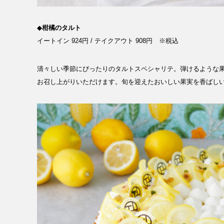
RECRUIT
◆
柑橘のタルト
NEWS
イートイン 924円 / テイクアウト 908円 ※税込
清々しい季節にぴったりのタルトスペシャリテ。​弾けるような
お召し上がりいただけます。​旬を迎えたおいしい果実を香ばし
CLOSE