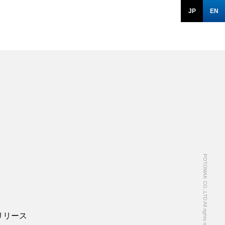
JP
EN
POTOMAK CO.,LTD All rights reserved.
リリース