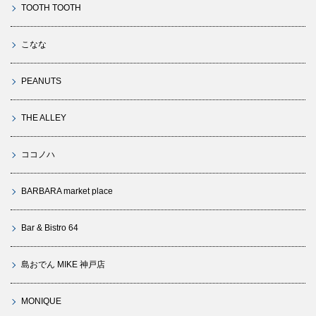
TOOTH TOOTH
こなな
PEANUTS
THE ALLEY
ココノハ
BARBARA market place
Bar & Bistro 64
島おでん MIKE 神戸店
MONIQUE