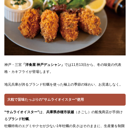
CLOSE
神戸・三宮
「洋食屋 神戸デュシャン」
では11月13日から、冬の味覚の代表
格・カキフライが登場します。
地元兵庫が誇るブランド牡蠣を使った極上の季節の味わい、お見逃しなく。
大粒で旨味たっぷりの”サムライオイスター”使用
“サムライオイスター”
は、
兵庫県赤穂市坂越
（さごし）の船曳商店が手掛け
る
ブランド牡蠣
。
牡蠣特有のエグミやクセが少ない1年牡蠣の良さはそのままに、生産量を制限