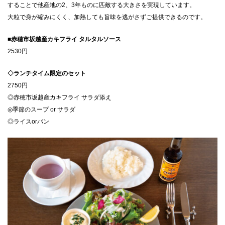
することで他産地の2、3年ものに匹敵する大きさを実現しています。
大粒で身が縮みにくく、加熱しても旨味を逃がさずご提供できるのです。
■赤穂市坂越産カキフライ タルタルソース
2530円
◇ランチタイム限定のセット
2750円
◎赤穂市坂越産カキフライ サラダ添え
◎季節のスープ or サラダ
◎ライスorパン