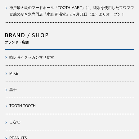
神戸最大級のフードホール「TOOTH MART」に、純氷を使用したフワフワ
食感のかき氷専門店『氷処 新港堂』が7月31日（金）よりオープン！
BRAND / SHOP
ブランド・店舗
晴レ時々タッカンマリ食堂
MIKE
黒十
TOOTH TOOTH
こなな
PEANUTS