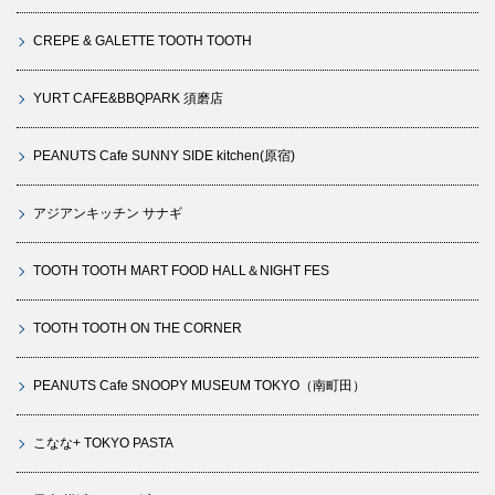
CREPE & GALETTE TOOTH TOOTH
YURT CAFE&BBQPARK 須磨店
PEANUTS Cafe SUNNY SIDE kitchen(原宿)
アジアンキッチン サナギ
TOOTH TOOTH MART FOOD HALL＆NIGHT FES
TOOTH TOOTH ON THE CORNER
PEANUTS Cafe SNOOPY MUSEUM TOKYO（南町田）
こなな+ TOKYO PASTA