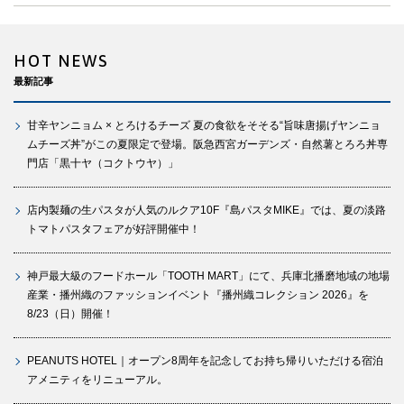
HOT NEWS
最新記事
甘辛ヤンニョム × とろけるチーズ 夏の食欲をそそる“旨味唐揚げヤンニョ
ムチーズ丼”がこの夏限定で登場。阪急西宮ガーデンズ・自然薯とろろ丼専
門店「黒十ヤ（コクトウヤ）」
店内製麺の生パスタが人気のルクア10F『島パスタMIKE』では、夏の淡路
トマトパスタフェアが好評開催中！
神戸最大級のフードホール「TOOTH MART」にて、兵庫北播磨地域の地場
産業・播州織のファッションイベント『播州織コレクション 2026』を
8/23（日）開催！
PEANUTS HOTEL｜オープン8周年を記念してお持ち帰りいただける宿泊
アメニティをリニューアル。