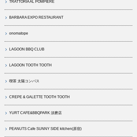
TRATTORIA AL POMPIERE
BARBARA EXPO RESTAURANT
onomatope
LAGOON BBQ CLUB
LAGOON TOOTH TOOTH
喫茶 太陽コンパス
CREPE & GALETTE TOOTH TOOTH
YURT CAFE&BBQPARK 須磨店
PEANUTS Cafe SUNNY SIDE kitchen(原宿)