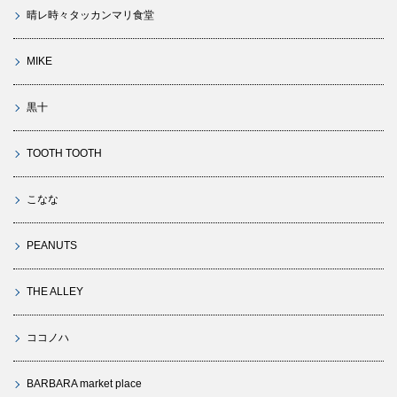
晴レ時々タッカンマリ食堂
MIKE
黒十
TOOTH TOOTH
こなな
PEANUTS
THE ALLEY
ココノハ
BARBARA market place