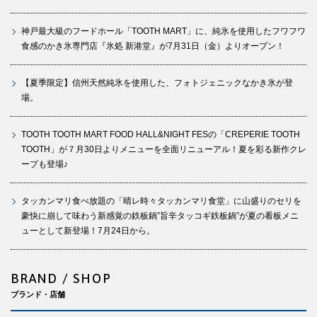
神戸最大級のフードホール「TOOTH MART」に、純氷を使用したフワフワ
食感のかき氷専門店『氷処 新港堂』が7月31日（金）よりオープン！
【夏季限定】信州天然純氷を使用した、フォトジェニックなかき氷が登
場。
TOOTH TOOTH MART FOOD HALL&NIGHT FESの「CREPERIE TOOTH
TOOTH」が７月30日よりメニューを全面リニューアル！夏を彩る新作クレ
ープも登場♪
タッカンマリ食べ放題の「晴レ時々タッカンマリ食堂」に山盛りのセリを
豪快に崩して味わう新感覚の鉄板鍋”旨辛タッコギ鉄板鍋”が夏の看板メニ
ューとして新登場！7月24日から。
BRAND / SHOP
ブランド・店舗