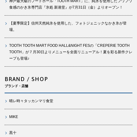
神戸最大級のフードホール「TOOTH MART」に、純氷を使用したフワフワ
食感のかき氷専門店『氷処 新港堂』が7月31日（金）よりオープン！
【夏季限定】信州天然純氷を使用した、フォトジェニックなかき氷が登
場。
TOOTH TOOTH MART FOOD HALL&NIGHT FESの「CREPERIE TOOTH
TOOTH」が７月30日よりメニューを全面リニューアル！夏を彩る新作クレ
ープも登場♪
BRAND / SHOP
ブランド・店舗
晴レ時々タッカンマリ食堂
MIKE
黒十