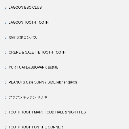
LAGOON BBQ CLUB
LAGOON TOOTH TOOTH
喫茶 太陽コンパス
CREPE & GALETTE TOOTH TOOTH
YURT CAFE&BBQPARK 須磨店
PEANUTS Cafe SUNNY SIDE kitchen(原宿)
アジアンキッチン サナギ
TOOTH TOOTH MART FOOD HALL＆NIGHT FES
TOOTH TOOTH ON THE CORNER