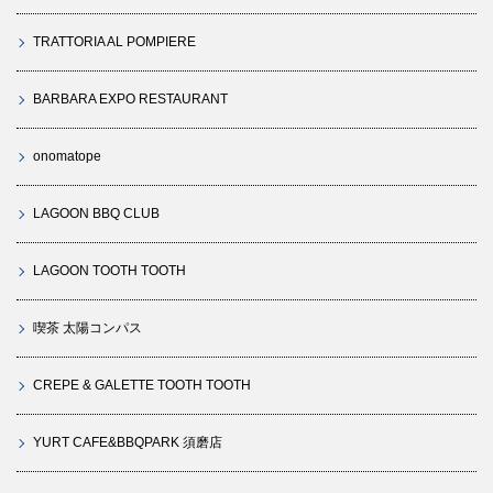
TRATTORIA AL POMPIERE
BARBARA EXPO RESTAURANT
onomatope
LAGOON BBQ CLUB
LAGOON TOOTH TOOTH
喫茶 太陽コンパス
CREPE & GALETTE TOOTH TOOTH
YURT CAFE&BBQPARK 須磨店