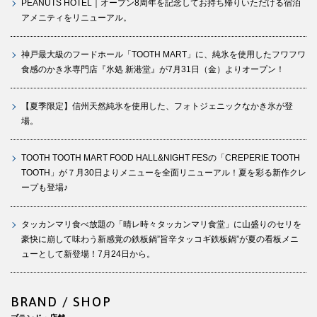
PEANUTS HOTEL｜オープン8周年を記念してお持ち帰りいただける宿泊
アメニティをリニューアル。
神戸最大級のフードホール「TOOTH MART」に、純氷を使用したフワフワ
食感のかき氷専門店『氷処 新港堂』が7月31日（金）よりオープン！
【夏季限定】信州天然純氷を使用した、フォトジェニックなかき氷が登
場。
TOOTH TOOTH MART FOOD HALL&NIGHT FESの「CREPERIE TOOTH
TOOTH」が７月30日よりメニューを全面リニューアル！夏を彩る新作クレ
ープも登場♪
タッカンマリ食べ放題の「晴レ時々タッカンマリ食堂」に山盛りのセリを
豪快に崩して味わう新感覚の鉄板鍋”旨辛タッコギ鉄板鍋”が夏の看板メニ
ューとして新登場！7月24日から。
BRAND / SHOP