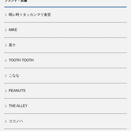
ブランド・店舗
晴レ時々タッカンマリ食堂
MIKE
黒十
TOOTH TOOTH
こなな
PEANUTS
THE ALLEY
ココノハ