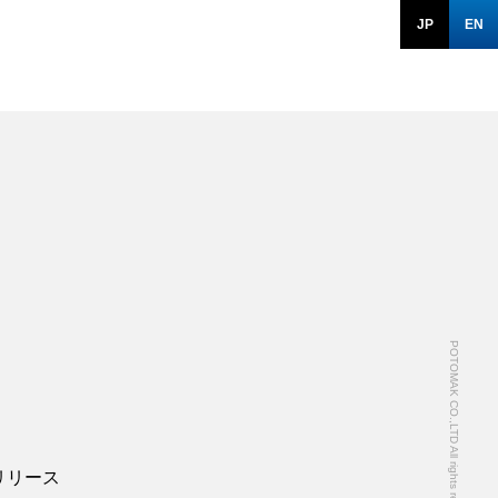
JP
EN
POTOMAK CO.,LTD All rights reserved.
リリース