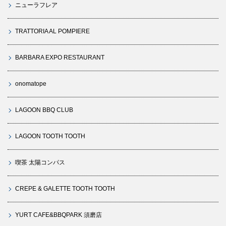
ニューラフレア
TRATTORIA AL POMPIERE
BARBARA EXPO RESTAURANT
onomatope
LAGOON BBQ CLUB
LAGOON TOOTH TOOTH
喫茶 太陽コンパス
CREPE & GALETTE TOOTH TOOTH
YURT CAFE&BBQPARK 須磨店