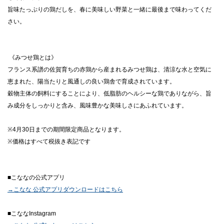
旨味たっぷりの鶏だしを、春に美味しい野菜と一緒に最後まで味わってくだ
さい。
《みつせ鶏とは》
フランス系譜の佐賀育ちの赤鶏から産まれるみつせ鶏は、清涼な水と空気に
恵まれた、陽当たりと風通しの良い鶏舎で育成されています。
穀物主体の飼料にすることにより、低脂肪のヘルシーな鶏でありながら、旨
み成分をしっかりと含み、風味豊かな美味しさにあふれています。
※4月30日までの期間限定商品となります。
※価格はすべて税抜き表記です
■こななの公式アプリ
→こなな 公式アプリダウンロードはこちら
■こななInstagram