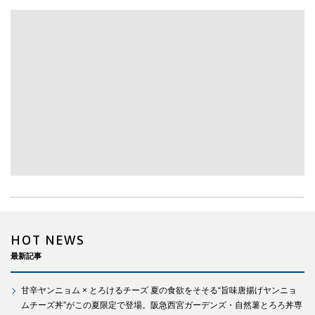
HOT NEWS
最新記事
甘辛ヤンニョム × とろけるチーズ 夏の食欲をそそる“旨味唐揚げヤンニョ
ムチーズ丼”がこの夏限定で登場。阪急西宮ガーデンズ・自然薯とろろ丼専