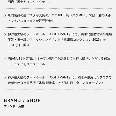
門店「黒十ヤ（コクトウヤ）」
店内製麺の生パスタが人気のルクア10F『島パスタMIKE』では、夏の淡路
トマトパスタフェアが好評開催中！
神戸最大級のフードホール「TOOTH MART」にて、兵庫北播磨地域の地場
産業・播州織のファッションイベント『播州織コレクション 2026』を
8/23（日）開催！
PEANUTS HOTEL｜オープン8周年を記念してお持ち帰りいただける宿泊
アメニティをリニューアル。
神戸最大級のフードホール「TOOTH MART」に、純氷を使用したフワフワ
食感のかき氷専門店『氷処 新港堂』が7月31日（金）よりオープン！
BRAND / SHOP
ブランド・店舗