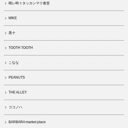
晴レ時々タッカンマリ食堂
MIKE
黒十
TOOTH TOOTH
こなな
PEANUTS
THE ALLEY
ココノハ
BARBARA market place