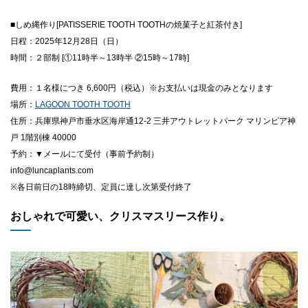
■しめ縄作り[PATISSERIE TOOTH TOOTHの焼菓子と紅茶付き]
日程：2025年12月28日（日）
時間：２部制 [①11時半～13時半 ②15時～17時]
費用：１名様につき 6,600円（税込）※お支払いは現金のみとなります
場所：
LAGOON TOOTH TOOTH
住所：兵庫県神戸市垂水区海岸通12-2 三井アウトレットパーク マリンピア神
戸 1階別棟 40000
予約：▼メールにて受付（事前予約制）
info@luncaplants.com
※各日前日の18時締切、定員に達し次第受付終了
おしゃれで可愛い、クリスマスリース作り。