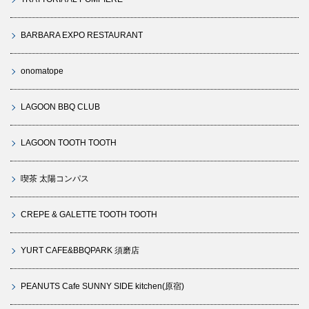
BARBARA EXPO RESTAURANT
onomatope
LAGOON BBQ CLUB
LAGOON TOOTH TOOTH
喫茶 太陽コンパス
CREPE & GALETTE TOOTH TOOTH
YURT CAFE&BBQPARK 須磨店
PEANUTS Cafe SUNNY SIDE kitchen(原宿)