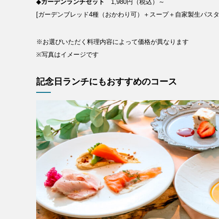
RECRUIT
◆
ガーデンランチセット
1,980円（税込）～
[ガーデンブレッド4種（おかわり可）＋スープ＋自家製生パスタ o
NEWS
※お選びいただく料理内容によって価格が異なります
※写真はイメージです
記念日ランチにもおすすめのコース
CLOSE