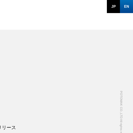
JP
EN
POTOMAK CO.,LTD All rights reserved.
リリース