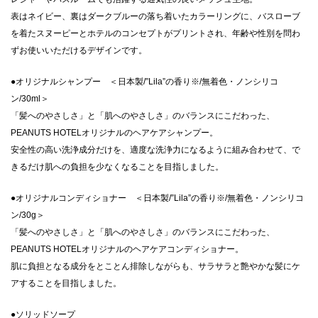
表はネイビー、裏はダークブルーの落ち着いたカラーリングに、バスローブ
を着たスヌーピーとホテルのコンセプトがプリントされ、年齢や性別を問わ
ずお使いいただけるデザインです。
●オリジナルシャンプー ＜日本製/”Lila”の香り※/無着色・ノンシリコ
ン/30ml＞
「髪へのやさしさ」と「肌へのやさしさ」のバランスにこだわった、
PEANUTS HOTELオリジナルのヘアケアシャンプー。
安全性の高い洗浄成分だけを、適度な洗浄力になるように組み合わせて、で
きるだけ肌への負担を少なくなることを目指しました。
●オリジナルコンディショナー ＜日本製/”Lila”の香り※/無着色・ノンシリコ
ン/30g＞
「髪へのやさしさ」と「肌へのやさしさ」のバランスにこだわった、
PEANUTS HOTELオリジナルのヘアケアコンディショナー。
肌に負担となる成分をとことん排除しながらも、サラサラと艶やかな髪にケ
アすることを目指しました。
●ソリッドソープ