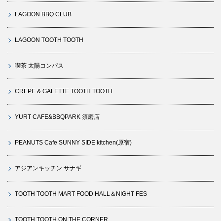
LAGOON BBQ CLUB
LAGOON TOOTH TOOTH
喫茶 太陽コンパス
CREPE & GALETTE TOOTH TOOTH
YURT CAFE&BBQPARK 須磨店
PEANUTS Cafe SUNNY SIDE kitchen(原宿)
アジアンキッチン サナギ
TOOTH TOOTH MART FOOD HALL＆NIGHT FES
TOOTH TOOTH ON THE CORNER