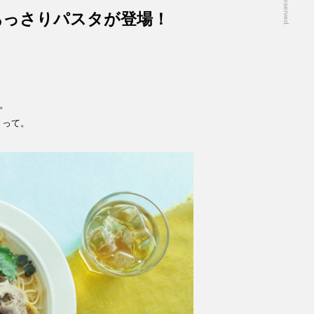
あっさりパスタが登場！
。
きって。