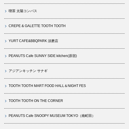
喫茶 太陽コンパス
CREPE & GALETTE TOOTH TOOTH
YURT CAFE&BBQPARK 須磨店
PEANUTS Cafe SUNNY SIDE kitchen(原宿)
アジアンキッチン サナギ
TOOTH TOOTH MART FOOD HALL＆NIGHT FES
TOOTH TOOTH ON THE CORNER
PEANUTS Cafe SNOOPY MUSEUM TOKYO（南町田）