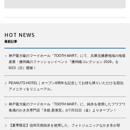
HOT NEWS
最新記事
神戸最大級のフードホール「TOOTH MART」にて、兵庫北播磨地域の地場
産業・播州織のファッションイベント『播州織コレクション 2026』を
8/23（日）開催！
PEANUTS HOTEL｜オープン8周年を記念してお持ち帰りいただける宿泊
アメニティをリニューアル。
神戸最大級のフードホール「TOOTH MART」に、純氷を使用したフワフワ
食感のかき氷専門店『氷処 新港堂』が7月31日（金）よりオープン！
【夏季限定】信州天然純氷を使用した、フォトジェニックなかき氷が登