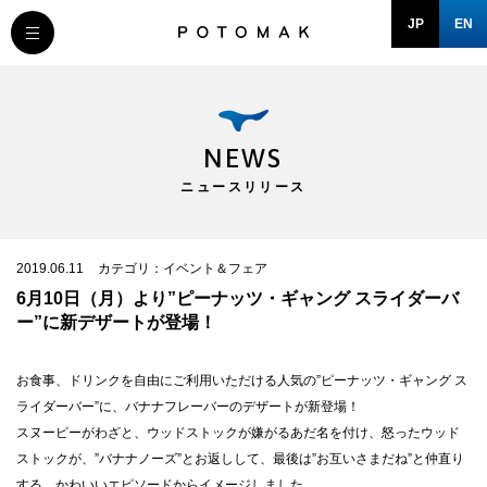
JP
EN
MESSAGE
COMPANY
NEWS
ニュースリリース
BRAND/SHOP
DOMAIN
2019.06.11
カテゴリ：イベント＆フェア
6月10日（月）より”ピーナッツ・ギャング スライダーバ
ー”に新デザートが登場！
RECRUIT
お食事、ドリンクを自由にご利用いただける人気の”ピーナッツ・ギャング ス
NEWS
ライダーバー”に、バナナフレーバーのデザートが新登場！
スヌーピーがわざと、ウッドストックが嫌がるあだ名を付け、怒ったウッド
ストックが、”バナナノーズ”とお返しして、最後は”お互いさまだね”と仲直り
する、かわいいエピソードからイメージしました。