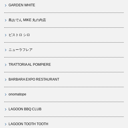
GARDEN WHITE
島おでん MIKE 丸の内店
ビストロ シロ
ニューラフレア
TRATTORIA AL POMPIERE
BARBARA EXPO RESTAURANT
onomatope
LAGOON BBQ CLUB
LAGOON TOOTH TOOTH