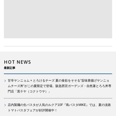
HOT NEWS
最新記事
甘辛ヤンニョム × とろけるチーズ 夏の食欲をそそる“旨味唐揚げヤンニョ
ムチーズ丼”がこの夏限定で登場。阪急西宮ガーデンズ・自然薯とろろ丼専
門店「黒十ヤ（コクトウヤ）」
店内製麺の生パスタが人気のルクア10F『島パスタMIKE』では、夏の淡路
トマトパスタフェアが好評開催中！