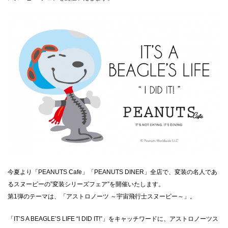
CLOSE
今夏より「PEANUTS Cafe」「PEANUTS DINER」全店で、変装の名人であ
るスヌーピーの”変装シリーズフェア”を開催いたします。
第1弾のテーマは、「アストロノーツ ～宇宙飛行士スヌーピー～」。
「IT’S A BEAGLE’S LIFE “I DID IT!”」をキャッチワードに、アストロノーツス