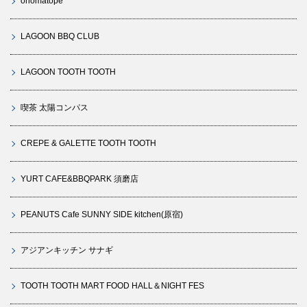
onomatope
LAGOON BBQ CLUB
LAGOON TOOTH TOOTH
喫茶 太陽コンパス
CREPE & GALETTE TOOTH TOOTH
YURT CAFE&BBQPARK 須磨店
PEANUTS Cafe SUNNY SIDE kitchen(原宿)
アジアンキッチン サナギ
TOOTH TOOTH MART FOOD HALL＆NIGHT FES