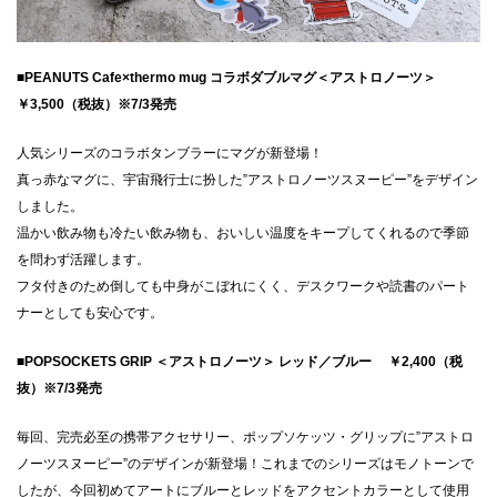
■PEANUTS Cafe×thermo mug コラボダブルマグ＜アストロノーツ＞
￥3,500（税抜）※7/3発売
人気シリーズのコラボタンブラーにマグが新登場！
真っ赤なマグに、宇宙飛行士に扮した”アストロノーツスヌーピー”をデザイン
しました。
温かい飲み物も冷たい飲み物も、おいしい温度をキープしてくれるので季節
を問わず活躍します。
フタ付きのため倒しても中身がこぼれにくく、デスクワークや読書のパート
ナーとしても安心です。
■POPSOCKETS GRIP ＜アストロノーツ＞ レッド／ブルー ￥2,400（税
抜）※7/3発売
毎回、完売必至の携帯アクセサリー、ポップソケッツ・グリップに”アストロ
ノーツスヌーピー”のデザインが新登場！これまでのシリーズはモノトーンで
したが、今回初めてアートにブルーとレッドをアクセントカラーとして使用