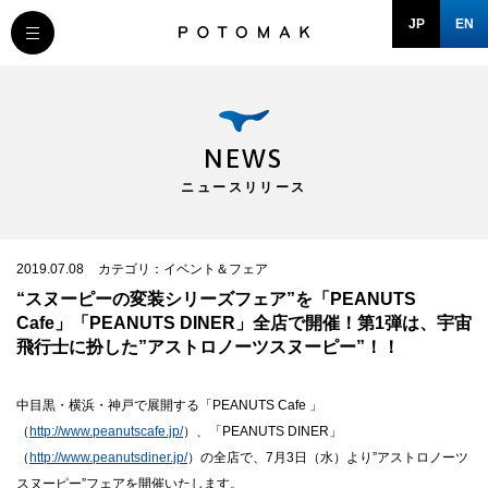
JP
EN
MESSAGE
COMPANY
NEWS
ニュースリリース
BRAND/SHOP
DOMAIN
2019.07.08
カテゴリ：イベント＆フェア
“スヌーピーの変装シリーズフェア”を「PEANUTS
Cafe」「PEANUTS DINER」全店で開催！第1弾は、宇宙
RECRUIT
飛行士に扮した”アストロノーツスヌーピー”！！
NEWS
中目黒・横浜・神戸で展開する「PEANUTS Cafe 」
（
http://www.peanutscafe.jp/
）、「PEANUTS DINER」
（
http://www.peanutsdiner.jp/
）の全店で、7月3日（水）より”アストロノーツ
スヌーピー”フェアを開催いたします。