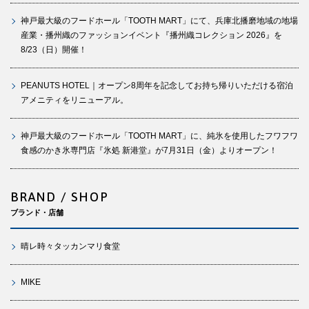
神戸最大級のフードホール「TOOTH MART」にて、兵庫北播磨地域の地場
産業・播州織のファッションイベント『播州織コレクション 2026』を
8/23（日）開催！
PEANUTS HOTEL｜オープン8周年を記念してお持ち帰りいただける宿泊
アメニティをリニューアル。
神戸最大級のフードホール「TOOTH MART」に、純氷を使用したフワフワ
食感のかき氷専門店『氷処 新港堂』が7月31日（金）よりオープン！
BRAND / SHOP
ブランド・店舗
晴レ時々タッカンマリ食堂
MIKE