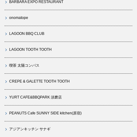
BARBARA EXPO RESTAURANT
onomatope
LAGOON BBQ CLUB
LAGOON TOOTH TOOTH
喫茶 太陽コンパス
CREPE & GALETTE TOOTH TOOTH
YURT CAFE&BBQPARK 須磨店
PEANUTS Cafe SUNNY SIDE kitchen(原宿)
アジアンキッチン サナギ