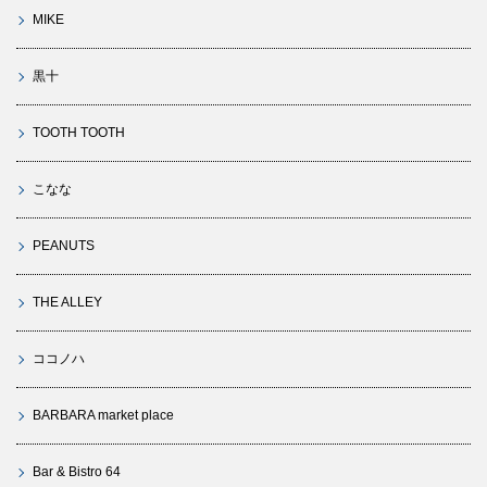
MIKE
黒十
TOOTH TOOTH
こなな
PEANUTS
THE ALLEY
ココノハ
BARBARA market place
Bar & Bistro 64