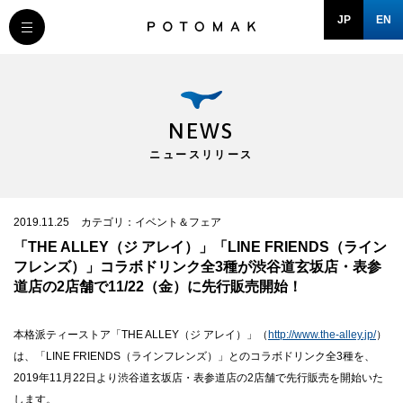
JP
EN
MESSAGE
COMPANY
NEWS
ニュースリリース
BRAND/SHOP
DOMAIN
2019.11.25
カテゴリ：イベント＆フェア
「THE ALLEY（ジ アレイ）」「LINE FRIENDS（ライン
フレンズ）」コラボドリンク全3種が渋谷道玄坂店・表参
RECRUIT
道店の2店舗で11/22（金）に先行販売開始！
NEWS
本格派ティーストア「THE ALLEY（ジ アレイ）」（
http://www.the-alley.jp/
）
は、「LINE FRIENDS（ラインフレンズ）」とのコラボドリンク全3種を、
2019年11月22日より渋谷道玄坂店・表参道店の2店舗で先行販売を開始いた
します。