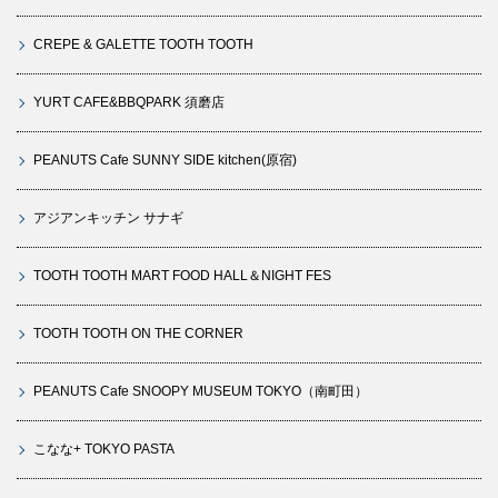
CREPE & GALETTE TOOTH TOOTH
YURT CAFE&BBQPARK 須磨店
PEANUTS Cafe SUNNY SIDE kitchen(原宿)
アジアンキッチン サナギ
TOOTH TOOTH MART FOOD HALL＆NIGHT FES
TOOTH TOOTH ON THE CORNER
PEANUTS Cafe SNOOPY MUSEUM TOKYO（南町田）
こなな+ TOKYO PASTA