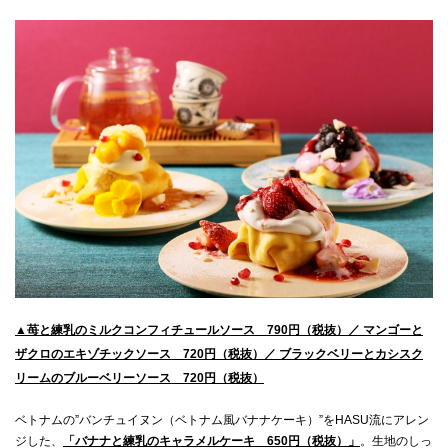
▲苺と練乳のミルクコンフィチュールソース 790円（税抜）／ マンゴーと
ザクロのエキゾチックソース 720円（税抜）／ ブラックベリーとカシスク
リームのブルーベリーソース 720円（税抜）
ベトナムの”バンチュイヌン（ベトナム風バナナケーキ）”をHASU流にアレン
ジした、
「バナナと練乳のキャラメルケーキ 650円（税抜）」
。生地のしっ