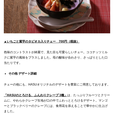
▲いちごと紫芋のタピオカ入りチェー 700円（税抜）
色味のコントラストが綺麗で、見た目も可愛らしいチェー。ココナッツミル
クに紫芋の風味をプラスしました。苺の酸味が合わさり、さっぱりとした口
当たりです。
その他 デザート詳細
チェーの他にも、HASUオリジナルのデザートを豊富にご用意しております。
「HASUのとろける、ふんわりクレープ 3種」
は、たっぷりフルーツとクリー
ムに、やわらかクレープ生地が口の中でふわっととろけるデザート。マンゴ
ーとブラックベリーのクレープには、食用花を添えることで華やかに仕上げ
ました。