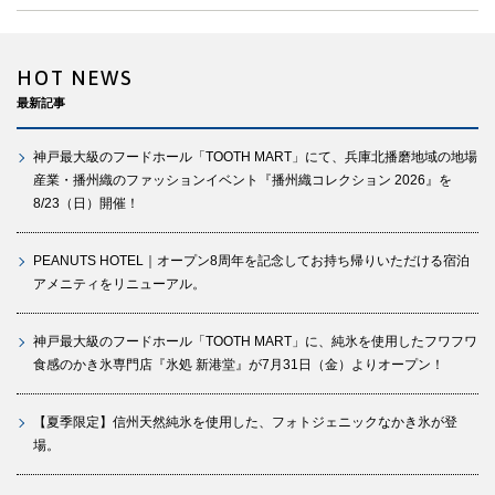
HOT NEWS
最新記事
神戸最大級のフードホール「TOOTH MART」にて、兵庫北播磨地域の地場
産業・播州織のファッションイベント『播州織コレクション 2026』を
8/23（日）開催！
PEANUTS HOTEL｜オープン8周年を記念してお持ち帰りいただける宿泊
アメニティをリニューアル。
神戸最大級のフードホール「TOOTH MART」に、純氷を使用したフワフワ
食感のかき氷専門店『氷処 新港堂』が7月31日（金）よりオープン！
【夏季限定】信州天然純氷を使用した、フォトジェニックなかき氷が登
場。