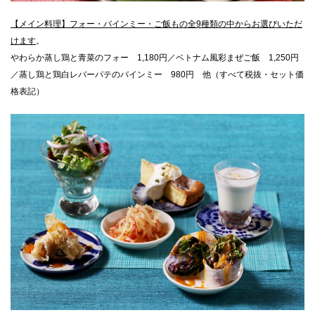
【メイン料理】フォー・バインミー・ご飯もの全9種類の中からお選びいただ
けます
。
やわらか蒸し鶏と青菜のフォー 1,180円／ベトナム風彩まぜご飯 1,250円
／蒸し鶏と鶏白レバーパテのバインミー 980円 他（すべて税抜・セット価
格表記）