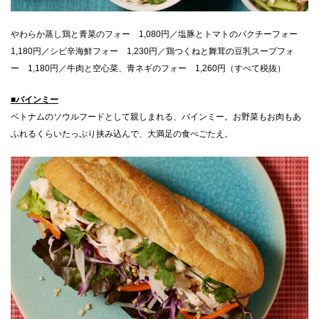
やわらか蒸し鶏と青菜のフォー 1,080円／塩豚とトマトのパクチーフォー
1,180円／シビ辛海鮮フォー 1,230円／鶏つくねと舞茸の豆乳スープフォ
ー 1,180円／牛肉と空心菜、青ネギのフォー 1,260円（すべて税抜）
■バインミー
ベトナムのソウルフードとして親しまれる、バインミー。お野菜もお肉もあ
ふれるくらいたっぷり挟み込んで、大満足の食べごたえ。