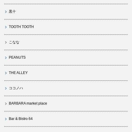
黒十
TOOTH TOOTH
こなな
PEANUTS
THE ALLEY
ココノハ
BARBARA market place
Bar & Bistro 64