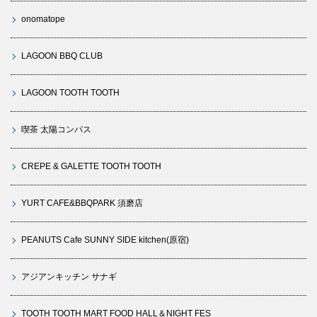
onomatope
LAGOON BBQ CLUB
LAGOON TOOTH TOOTH
喫茶 太陽コンパス
CREPE & GALETTE TOOTH TOOTH
YURT CAFE&BBQPARK 須磨店
PEANUTS Cafe SUNNY SIDE kitchen(原宿)
アジアンキッチン サナギ
TOOTH TOOTH MART FOOD HALL＆NIGHT FES