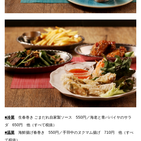
■冷菜
生春巻き ごまだれ自家製ソース 550円／海老と青パパイヤのサラ
ダ 650円 他（すべて税抜）
■温菜
海鮮揚げ春巻き 550円／手羽中のヌクマム揚げ 710円 他（すべ
て税抜）