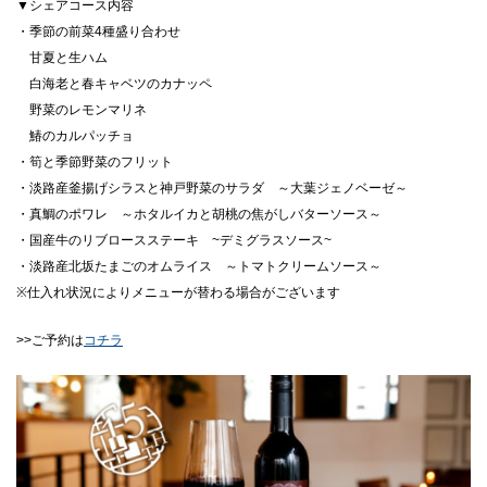
▼シェアコース内容
・季節の前菜4種盛り合わせ
甘夏と生ハム
白海老と春キャベツのカナッペ
野菜のレモンマリネ
鰆のカルパッチョ
・筍と季節野菜のフリット
・淡路産釜揚げシラスと神戸野菜のサラダ ～大葉ジェノベーゼ～
・真鯛のポワレ ～ホタルイカと胡桃の焦がしバターソース～
・国産牛のリブロースステーキ ~デミグラスソース~
・淡路産北坂たまごのオムライス ～トマトクリームソース～
※仕入れ状況によりメニューが替わる場合がございます
>>ご予約は
コチラ