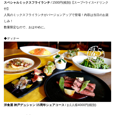
スペシャルミックスフライランチ
/ 1500円(税別)【スープ+ライス+ドリンク
付】
人気のミックスフライランチがバージョンアップで登場！内容は当日のお楽
しみ！
数量限定なので、おはやめに。
◆ディナー
洋食屋 神戸デュシャン 15周年シェアコース
/ お1人様4000円(税別)