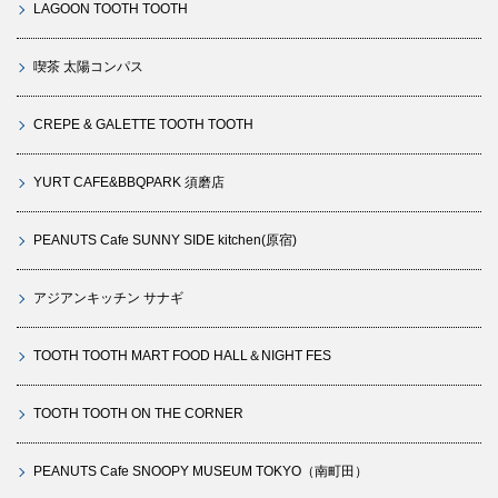
LAGOON TOOTH TOOTH
喫茶 太陽コンパス
CREPE & GALETTE TOOTH TOOTH
YURT CAFE&BBQPARK 須磨店
PEANUTS Cafe SUNNY SIDE kitchen(原宿)
アジアンキッチン サナギ
TOOTH TOOTH MART FOOD HALL＆NIGHT FES
TOOTH TOOTH ON THE CORNER
PEANUTS Cafe SNOOPY MUSEUM TOKYO（南町田）