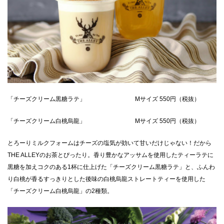
「チーズクリーム黒糖ラテ」 Mサイズ 550円（税抜）
「チーズクリーム白桃烏龍」 Mサイズ 550円（税抜）
とろーりミルクフォームはチーズの塩気が効いて甘いだけじゃない！だから
THE ALLEYのお茶とぴったり。香り豊かなアッサムを使用したティーラテに
黒糖を加えコクのある1杯に仕上げた「チーズクリーム黒糖ラテ」と、ふんわ
り白桃が香るすっきりとした後味の白桃烏龍ストレートティーを使用した
「チーズクリーム白桃烏龍」の2種類。