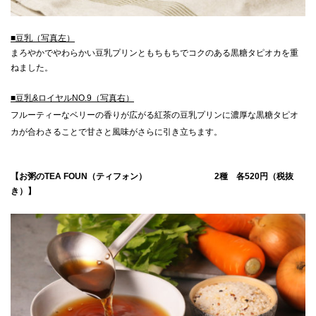
■豆乳（写真左）
まろやかでやわらかい豆乳プリンともちもちでコクのある黒糖タピオカを重
ねました。
■豆乳&ロイヤルNO.9（写真右）
フルーティーなベリーの香りが広がる紅茶の豆乳プリンに濃厚な黒糖タピオ
カが合わさることで甘さと風味がさらに引き立ちます。
【お粥のTEA FOUN（ティフォン） 2種 各520円（税抜
き）】