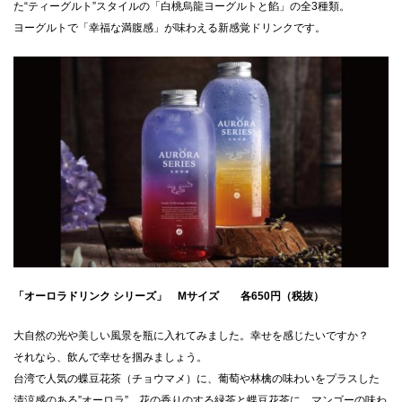
た“ティーグルト”スタイルの「白桃烏龍ヨーグルトと餡」の全3種類。
ヨーグルトで「幸福な満腹感」が味わえる新感覚ドリンクです。
「オーロラドリンク シリーズ」 Mサイズ 各650円（税抜）
大自然の光や美しい風景を瓶に入れてみました。幸せを感じたいですか？
それなら、飲んで幸せを掴みましょう。
台湾で人気の蝶豆花茶（チョウマメ）に、葡萄や林檎の味わいをプラスした
清涼感のある”オーロラ”。花の香りのする緑茶と蝶豆花茶に、マンゴーの味わ