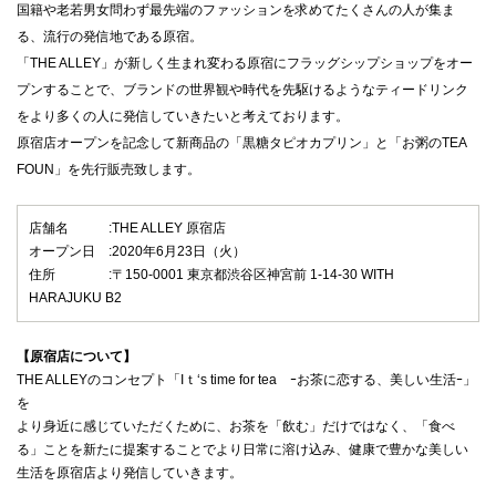
国籍や老若男女問わず最先端のファッションを求めてたくさんの人が集ま
る、流行の発信地である原宿。
「THE ALLEY」が新しく生まれ変わる原宿にフラッグシップショップをオー
プンすることで、ブランドの世界観や時代を先駆けるようなティードリンク
をより多くの人に発信していきたいと考えております。
原宿店オープンを記念して新商品の「黒糖タピオカプリン」と「お粥のTEA
FOUN」を先行販売致します。
店舗名 :THE ALLEY 原宿店
オープン日 :2020年6月23日（火）
住所 :〒150-0001 東京都渋谷区神宮前 1-14-30 WITH
HARAJUKU B2
【原宿店について】
THE ALLEYのコンセプト「Iｔ‘s time for tea ｰお茶に恋する、美しい生活ｰ」
を
より身近に感じていただくために、お茶を「飲む」だけではなく、「食べ
る」ことを新たに提案することでより日常に溶け込み、健康で豊かな美しい
生活を原宿店より発信していきます。