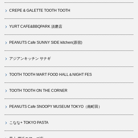
CREPE & GALETTE TOOTH TOOTH
YURT CAFE&BBQPARK 須磨店
PEANUTS Cafe SUNNY SIDE kitchen(原宿)
アジアンキッチン サナギ
TOOTH TOOTH MART FOOD HALL＆NIGHT FES
TOOTH TOOTH ON THE CORNER
PEANUTS Cafe SNOOPY MUSEUM TOKYO（南町田）
こなな+ TOKYO PASTA