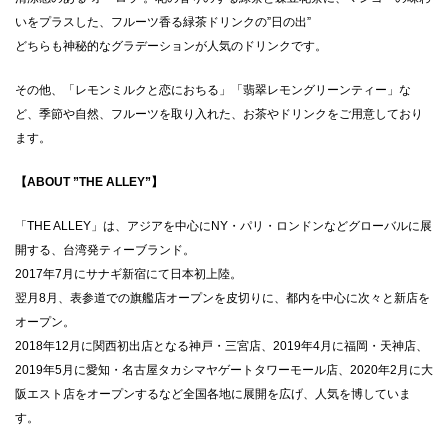
いをプラスした、フルーツ香る緑茶ドリンクの”日の出”
どちらも神秘的なグラデーションが人気のドリンクです。
その他、「レモンミルクと恋におちる」「翡翠レモングリーンティー」な
ど、季節や自然、フルーツを取り入れた、お茶やドリンクをご用意しており
ます。
【ABOUT ”THE ALLEY”】
「THE ALLEY」は、アジアを中心にNY・パリ・ロンドンなどグローバルに展
開する、台湾発ティーブランド。
2017年7月にサナギ新宿にて日本初上陸。
翌月8月、表参道での旗艦店オープンを皮切りに、都内を中心に次々と新店を
オープン。
2018年12月に関西初出店となる神戸・三宮店、2019年4月に福岡・天神店、
2019年5月に愛知・名古屋タカシマヤゲートタワーモール店、2020年2月に大
阪エスト店をオープンするなど全国各地に展開を広げ、人気を博していま
す。