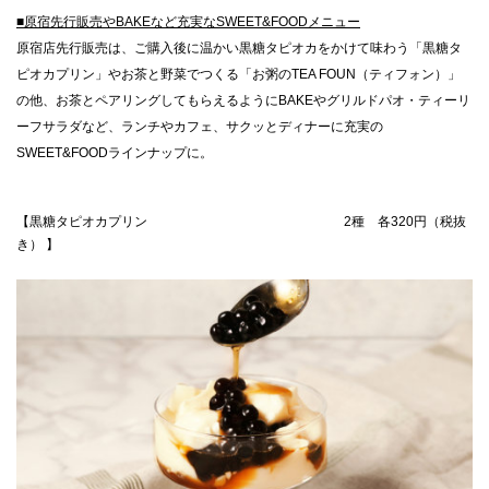
■原宿先行販売やBAKEなど充実なSWEET&FOODメニュー
原宿店先行販売は、ご購入後に温かい黒糖タピオカをかけて味わう「黒糖タ
ピオカプリン」やお茶と野菜でつくる「お粥のTEA FOUN（ティフォン）」
の他、お茶とペアリングしてもらえるようにBAKEやグリルドパオ・ティーリ
ーフサラダなど、ランチやカフェ、サクッとディナーに充実の
SWEET&FOODラインナップに。
【黒糖タピオカプリン 2種 各320円（税抜
き） 】