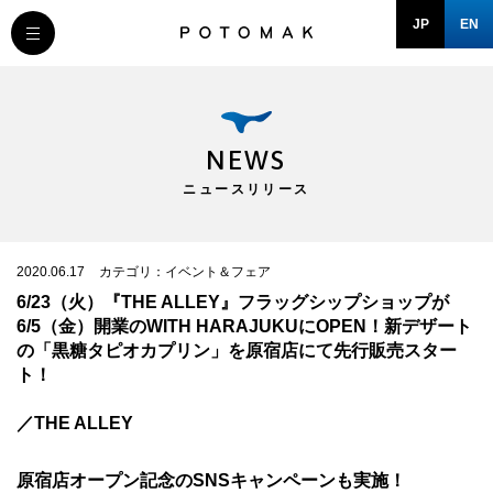
JP
EN
MESSAGE
COMPANY
NEWS
ニュースリリース
BRAND/SHOP
DOMAIN
2020.06.17
カテゴリ：イベント＆フェア
6/23（火）『THE ALLEY』フラッグシップショップが
6/5（金）開業のWITH HARAJUKUにOPEN！新デザート
RECRUIT
の「黒糖タピオカプリン」を原宿店にて先行販売スター
ト！
NEWS
／THE ALLEY
原宿店オープン記念のSNSキャンペーンも実施！