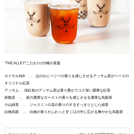
”THE ALLEY”こだわりの5種の茶葉
ロイヤル№9 … ほのかにベリーの香りを感じさせるアッサム茶がベースの
オリジナル紅茶
アッサム … 深紅色のアッサム茶は香り豊かでコク深い濃厚な紅茶
鉄観音 … 炭の濃厚なローストの香りを感じさせる濃厚な烏龍茶
小山緑茶 … ジャスミンの花の香りのするすっきりとした緑茶
白桃烏龍 … 白桃の香りがふわっと甘く口の中に広がる爽やかな烏龍茶