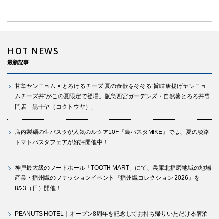
HOT NEWS
最新記事
甘辛ヤンニョム × とろけるチーズ 夏の食欲をそそる“旨味唐揚げヤンニョ
ムチーズ丼”がこの夏限定で登場。阪急西宮ガーデンズ・自然薯とろろ丼専
門店「黒十ヤ（コクトウヤ）」
店内製麺の生パスタが人気のルクア10F『島パスタMIKE』では、夏の淡路
トマトパスタフェアが好評開催中！
神戸最大級のフードホール「TOOTH MART」にて、兵庫北播磨地域の地場
産業・播州織のファッションイベント『播州織コレクション 2026』を
8/23（日）開催！
PEANUTS HOTEL｜オープン8周年を記念してお持ち帰りいただける宿泊