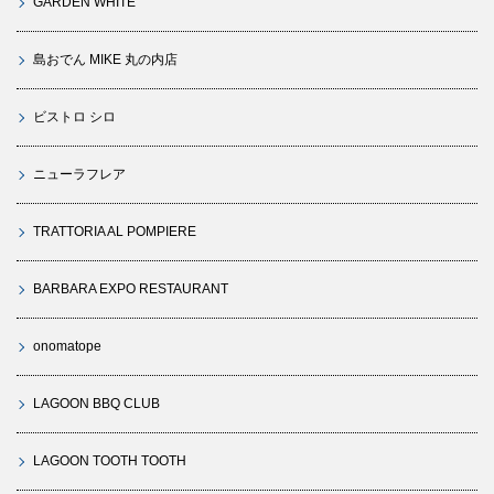
GARDEN WHITE
島おでん MIKE 丸の内店
ビストロ シロ
ニューラフレア
TRATTORIA AL POMPIERE
BARBARA EXPO RESTAURANT
onomatope
LAGOON BBQ CLUB
LAGOON TOOTH TOOTH