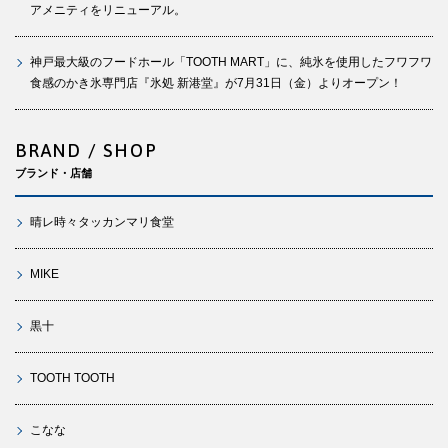
アメニティをリニューアル。
神戸最大級のフードホール「TOOTH MART」に、純氷を使用したフワフワ
食感のかき氷専門店『氷処 新港堂』が7月31日（金）よりオープン！
BRAND / SHOP
ブランド・店舗
晴レ時々タッカンマリ食堂
MIKE
黒十
TOOTH TOOTH
こなな