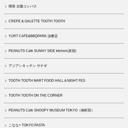
喫茶 太陽コンパス
CREPE & GALETTE TOOTH TOOTH
YURT CAFE&BBQPARK 須磨店
PEANUTS Cafe SUNNY SIDE kitchen(原宿)
アジアンキッチン サナギ
TOOTH TOOTH MART FOOD HALL＆NIGHT FES
TOOTH TOOTH ON THE CORNER
PEANUTS Cafe SNOOPY MUSEUM TOKYO（南町田）
こなな+ TOKYO PASTA