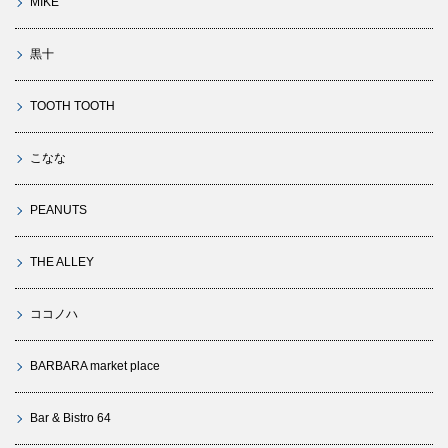
MIKE
黒十
TOOTH TOOTH
こなな
PEANUTS
THE ALLEY
ココノハ
BARBARA market place
Bar & Bistro 64