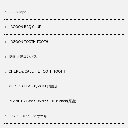
onomatope
LAGOON BBQ CLUB
LAGOON TOOTH TOOTH
喫茶 太陽コンパス
CREPE & GALETTE TOOTH TOOTH
YURT CAFE&BBQPARK 須磨店
PEANUTS Cafe SUNNY SIDE kitchen(原宿)
アジアンキッチン サナギ