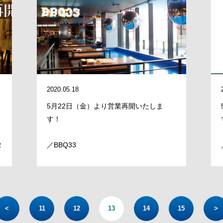
2020.05.18
5月22日（金）より営業再開いたしま
す！
R
／BBQ33
<
11
12
13
14
15
>