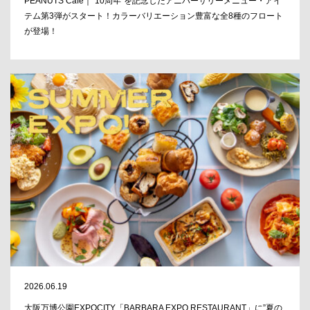
PEANUTS Cafe｜“10周年”を記念したアニバーサリーメニュー・アイ
テム第3弾がスタート！カラーバリエーション豊富な全8種のフロート
が登場！
2026.06.19
大阪万博公園EXPOCITY「BARBARA EXPO RESTAURANT」に”夏の