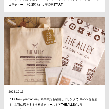
コラティー」を1/25(木）より販売START！！
2023.12.13
〝It`s New year for tea〟年末年始も福袋とドリンクでHAPPYをお届
け！お茶に恋をする本格派ティーストアTHE ALLEYより、