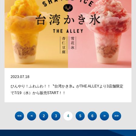
2023.07.18
ひんやり！ふわふわ！！〝台湾かき氷〟がTHE ALLEYより3店舗限定
で7/19（水）から販売START！！
<<
<
2
3
4
5
6
>
>>