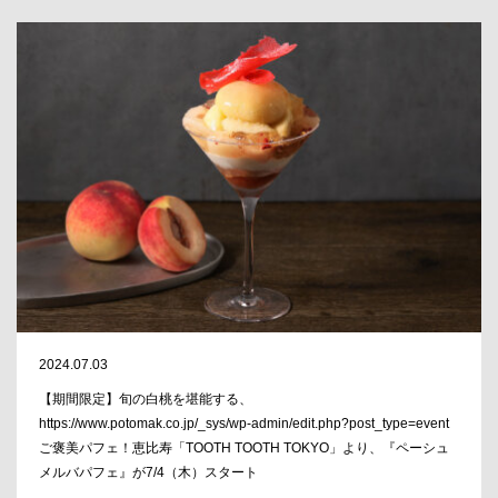
2024.07.03
【期間限定】旬の白桃を堪能する、
https://www.potomak.co.jp/_sys/wp-admin/edit.php?post_type=event
ご褒美パフェ！恵比寿「TOOTH TOOTH TOKYO」より、『ペーシュ
メルバパフェ』が7/4（木）スタート