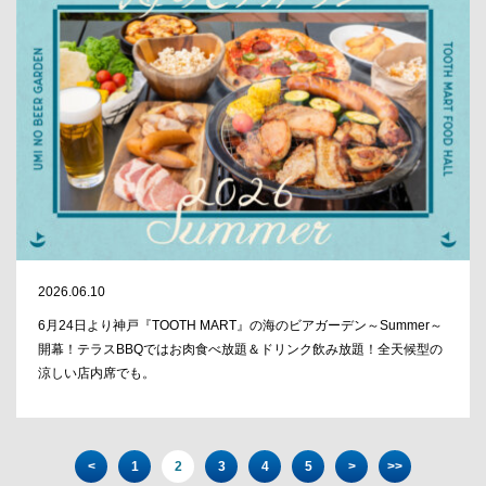
2026.06.10
6月24日より神戸『TOOTH MART』の海のビアガーデン～Summer～
開幕！テラスBBQではお肉食べ放題＆ドリンク飲み放題！全天候型の
涼しい店内席でも。
<
1
2
3
4
5
>
>>