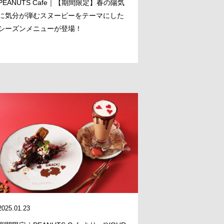
PEANUTS Cafe｜【期間限定】春の陽気
に気分が弾むスヌーピーをテーマにした
シーズンメニューが登場！
2025.01.23