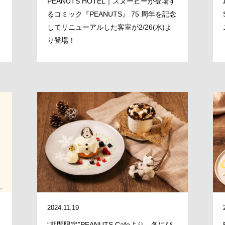
PEANUTS HOTEL｜スヌーピーが登場す
るコミック『PEANUTS』 75 周年を記念
してリニューアルした客室が2/26(水)よ
り登場！
2024.11.19
“期間限定”PEANUTS Cafeより、冬にぴ