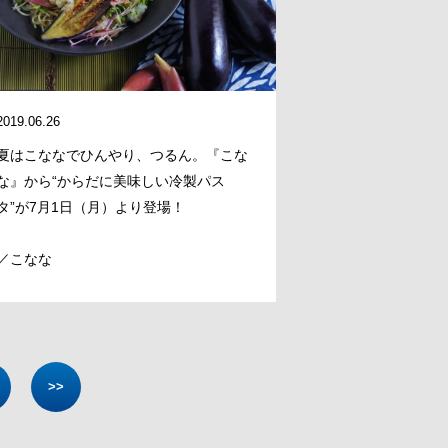
2019.06.26
夏はこななでひんやり、つるん。『こな
な』から“からだに美味しい冷製パス
タ”が7月1日（月）より登場！
／こなな
>>