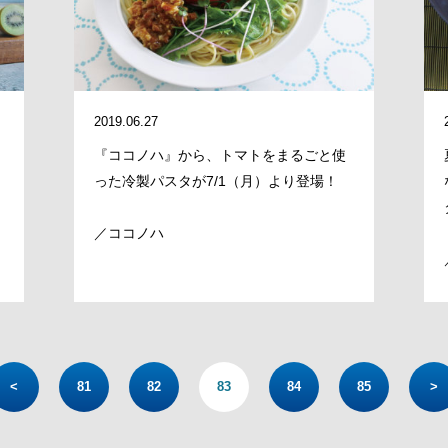
2019.06.27
『ココノハ』から、トマトをまるごと使
った冷製パスタが7/1（月）より登場！
／ココノハ
<
81
82
83
84
85
>