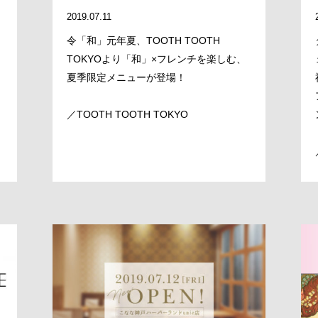
COMPANY
2019.07.11
令「和」元年夏、TOOTH TOOTH
BRAND/SHOP
TOKYOより「和」×フレンチを楽しむ、
夏季限定メニューが登場！
DOMAIN
／TOOTH TOOTH TOKYO
RECRUIT
NEWS