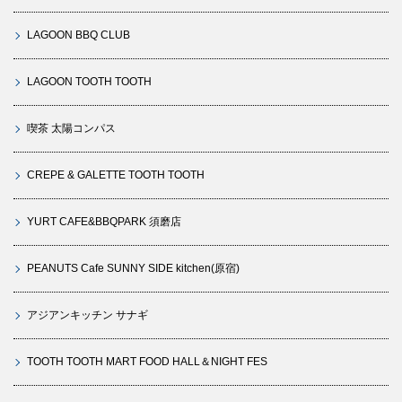
LAGOON BBQ CLUB
LAGOON TOOTH TOOTH
喫茶 太陽コンパス
CREPE & GALETTE TOOTH TOOTH
YURT CAFE&BBQPARK 須磨店
PEANUTS Cafe SUNNY SIDE kitchen(原宿)
アジアンキッチン サナギ
TOOTH TOOTH MART FOOD HALL＆NIGHT FES