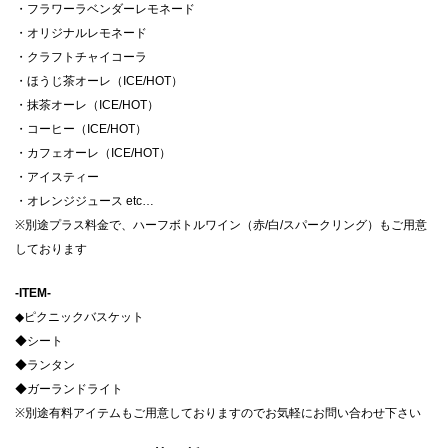
・フラワーラベンダーレモネード
・オリジナルレモネード
・クラフトチャイコーラ
・ほうじ茶オーレ（ICE/HOT）
・抹茶オーレ（ICE/HOT）
・コーヒー（ICE/HOT）
・カフェオーレ（ICE/HOT）
・アイスティー
・オレンジジュース etc…
※別途プラス料金で、ハーフボトルワイン（赤/白/スパークリング）もご用意
しております
-ITEM-
◆ピクニックバスケット
◆シート
◆ランタン
◆ガーランドライト
※別途有料アイテムもご用意しておりますのでお気軽にお問い合わせ下さい