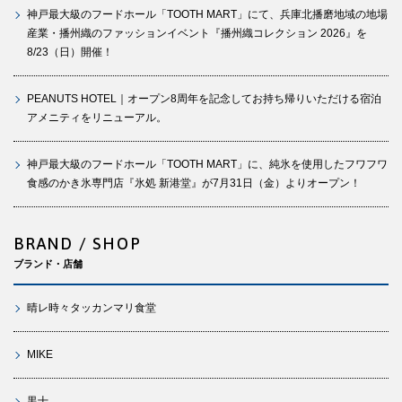
神戸最大級のフードホール「TOOTH MART」にて、兵庫北播磨地域の地場
産業・播州織のファッションイベント『播州織コレクション 2026』を
8/23（日）開催！
PEANUTS HOTEL｜オープン8周年を記念してお持ち帰りいただける宿泊
アメニティをリニューアル。
神戸最大級のフードホール「TOOTH MART」に、純氷を使用したフワフワ
食感のかき氷専門店『氷処 新港堂』が7月31日（金）よりオープン！
BRAND / SHOP
ブランド・店舗
晴レ時々タッカンマリ食堂
MIKE
黒十