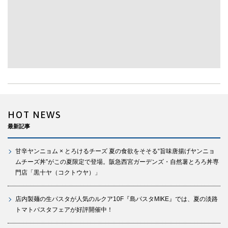
HOT NEWS
最新記事
甘辛ヤンニョム × とろけるチーズ 夏の食欲をそそる“旨味唐揚げヤンニョ
ムチーズ丼”がこの夏限定で登場。阪急西宮ガーデンズ・自然薯とろろ丼専
門店「黒十ヤ（コクトウヤ）」
店内製麺の生パスタが人気のルクア10F『島パスタMIKE』では、夏の淡路
トマトパスタフェアが好評開催中！