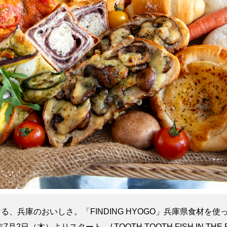
MESSAGE
COMPANY
BRAND/SHOP
DOMAIN
る、兵庫のおいしさ。「FINDING HYOGO」兵庫県食材を
年7月2日（木）よりスタート。/ TOOTH TOOTH FISH IN THE 