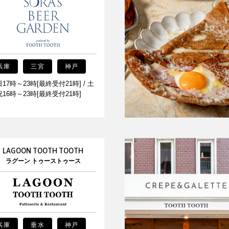
兵庫
三宮
神戸
17時～23時[最終受付21時] / 土
16時～23時[最終受付21時]
LAGOON TOOTH TOOTH
ラグーン トゥーストゥース
兵庫
垂水
神戸