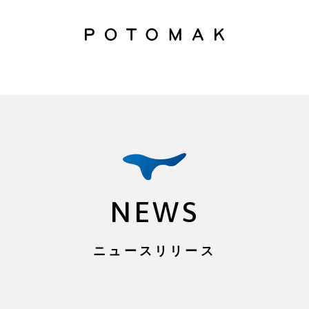
/home/kir530392/public_html/potomak.co.jp/_sys/wp-conten
NEWS
ニュースリリース