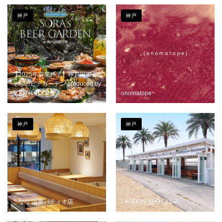
神戸
神戸
【2025年営業終了】神戸国際会館
そらのビアガーデン produced by
TOOTH TOOTH
onomatope
神戸
神戸
こなな 須磨パティオ店
LAGOON BBQ CLUB