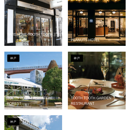
PATISSERIE TOOTH TOOTH 三宮
店
PEANUTS HOTEL
神戸
神戸
TOOTH TOOTH FISH IN THE
TOOTH TOOTH GARDEN
FOREST
RESTAURANT
神戸