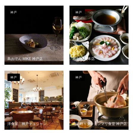
神戸
神戸
島おでん MIKE 神戸店
黒十 神戸本店
神戸
神戸
洋食屋 神戸デュシャン
晴レ時々タッカンマリ食堂 神戸店