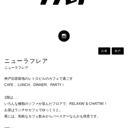
CLOSE
兵庫
神戸
ニューラフレア
ニューラフレア
神戸旧居留地のレトロビルのカフェで過ごす
CAFE 、LUNCH、DINNER、PARTY！
1階は…
いろんな種類のソファが並んだフロアで、RELAXIN' & CHATTIN'！
お昼はランチやカフェでゆっくりと。
夜には、気軽なカフェ飲みからバースデーなんかも得意です。