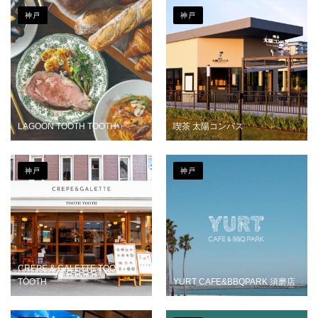
神戸
神戸
LAGOON TOOTH TOOTH
喫茶 太陽コンパス
神戸
神戸
CREPE & GALETTE TOOTH
TOOTH
YURT CAFE&BBQPARK 須磨店