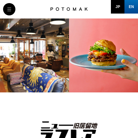
JP
EN
MESSAGE
COMPANY
BRAND/SHOP
DOMAIN
RECRUIT
NEWS