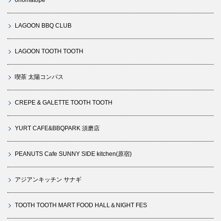
LAGOON BBQ CLUB
LAGOON TOOTH TOOTH
喫茶 太陽コンパス
CREPE & GALETTE TOOTH TOOTH
YURT CAFE&BBQPARK 須磨店
PEANUTS Cafe SUNNY SIDE kitchen(原宿)
アジアンキッチン サナギ
TOOTH TOOTH MART FOOD HALL＆NIGHT FES