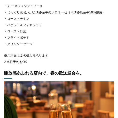
・チ ーズフォンデュソース
・じっくり煮 込 ん だ 淡路産牛のボロネーゼ（※淡路島産牛50%使用）
・ローストチキン
・バゲット＆フォカッチャ
・ロースト野菜
・フライドポテト
・グリルソーセージ
※ご注文は２名様より承ります
※当日予約もOK
開放感あふれる店内で、春の歓送迎会を。