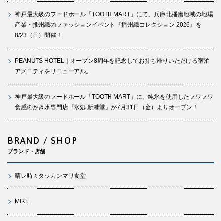
神戸最大級のフードホール「TOOTH MART」にて、兵庫北播磨地域の地場
産業・播州織のファッションイベント『播州織コレクション 2026』を
8/23（日）開催！
PEANUTS HOTEL｜オープン8周年を記念してお持ち帰りいただける宿泊
アメニティをリニューアル。
神戸最大級のフードホール「TOOTH MART」に、純氷を使用したフワフワ
食感のかき氷専門店『氷処 新港堂』が7月31日（金）よりオープン！
BRAND / SHOP
ブランド・店舗
晴レ時々タッカンマリ食堂
MIKE