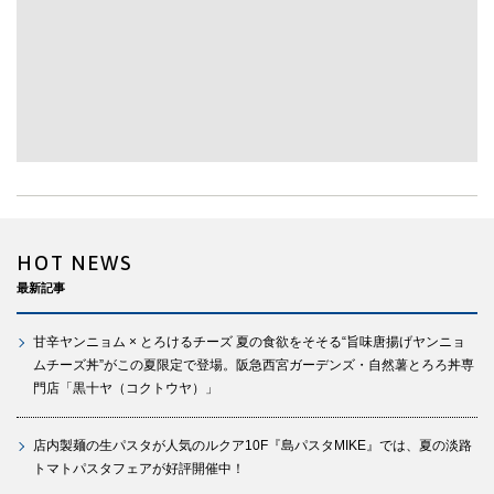
HOT NEWS
最新記事
甘辛ヤンニョム × とろけるチーズ 夏の食欲をそそる“旨味唐揚げヤンニョ
ムチーズ丼”がこの夏限定で登場。阪急西宮ガーデンズ・自然薯とろろ丼専
門店「黒十ヤ（コクトウヤ）」
店内製麺の生パスタが人気のルクア10F『島パスタMIKE』では、夏の淡路
トマトパスタフェアが好評開催中！